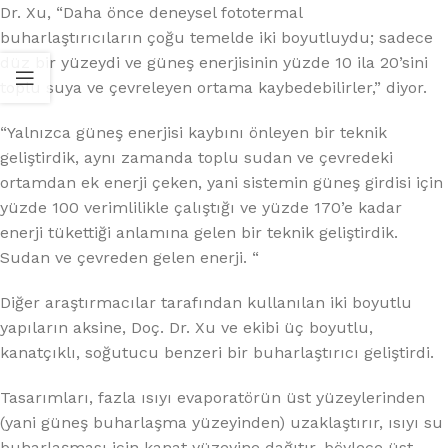
Dr. Xu, “Daha önce deneysel fototermal
buharlaştırıcıların çoğu temelde iki boyutluydu; sadece
düz bir yüzeydi ve güneş enerjisinin yüzde 10 ila 20’sini
toplu suya ve çevreleyen ortama kaybedebilirler,” diyor.
“Yalnızca güneş enerjisi kaybını önleyen bir teknik
geliştirdik, aynı zamanda toplu sudan ve çevredeki
ortamdan ek enerji çeken, yani sistemin güneş girdisi için
yüzde 100 verimlilikle çalıştığı ve yüzde 170’e kadar
enerji tükettiği anlamına gelen bir teknik geliştirdik.
Sudan ve çevreden gelen enerji. “
Diğer araştırmacılar tarafından kullanılan iki boyutlu
yapıların aksine, Doç. Dr. Xu ve ekibi üç boyutlu,
kanatçıklı, soğutucu benzeri bir buharlaştırıcı geliştirdi.
Tasarımları, fazla ısıyı evaporatörün üst yüzeylerinden
(yani güneş buharlaşma yüzeyinden) uzaklaştırır, ısıyı su
buharlaşması için kanat yüzeyine dağıtır, böylece üst