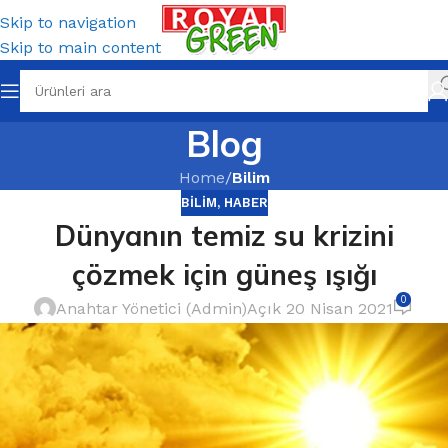
Skip to navigation
Skip to main content
Blog
Home
/
Bilim
BILIM
,
HABER
Dünyanın temiz su krizini
çözmek için güneş ışığı
0
Anahtar Yönetici (Admin)
Açık 20 Nisan 2021