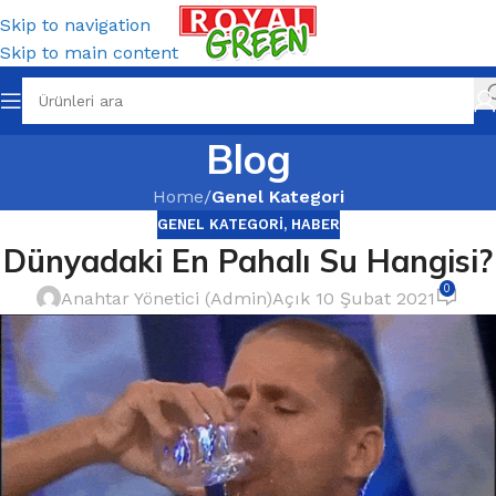
Skip to navigation
Skip to main content
Blog
Home
/
Genel Kategori
GENEL KATEGORI
,
HABER
Dünyadaki En Pahalı Su Hangisi?
0
Anahtar Yönetici (Admin)
Açık 10 Şubat 2021