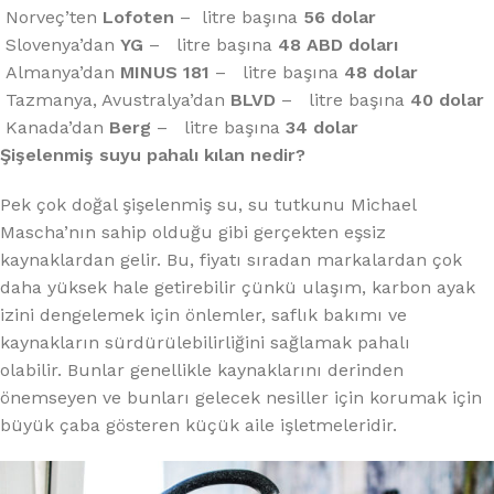
Norveç’ten
Lofoten
– litre başına
56 dolar
Slovenya’dan
YG
– litre başına
48 ABD doları
Almanya’dan
MINUS 181
– litre başına
48 dolar
Tazmanya, Avustralya’dan
BLVD
– litre başına
40 dolar
Kanada’dan
Berg
– litre başına
34 dolar
Şişelenmiş suyu pahalı kılan nedir?
Pek çok doğal şişelenmiş su, su tutkunu Michael
Mascha’nın sahip olduğu gibi gerçekten eşsiz
kaynaklardan gelir. Bu, fiyatı sıradan markalardan çok
daha yüksek hale getirebilir çünkü ulaşım, karbon ayak
izini dengelemek için önlemler, saflık bakımı ve
kaynakların sürdürülebilirliğini sağlamak pahalı
olabilir. Bunlar genellikle kaynaklarını derinden
önemseyen ve bunları gelecek nesiller için korumak için
büyük çaba gösteren küçük aile işletmeleridir.