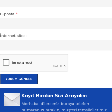
E-posta
*
İnternet sitesi
Kayıt Bırakın Sizi Arayalım
Merhaba, dilerseniz buraya telefon
numaranızı bırakın, müşteri temsilcilerimiz