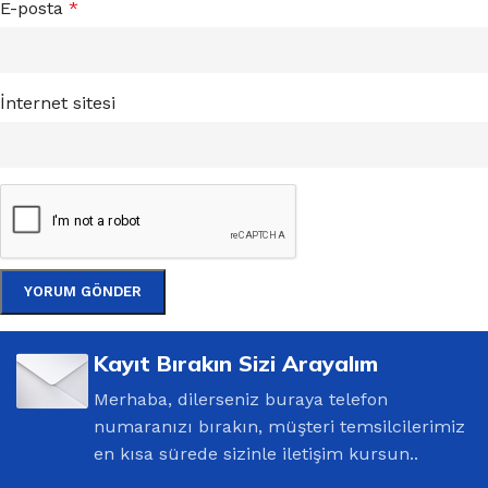
E-posta
*
İnternet sitesi
Kayıt Bırakın Sizi Arayalım
Merhaba, dilerseniz buraya telefon
numaranızı bırakın, müşteri temsilcilerimiz
en kısa sürede sizinle iletişim kursun..