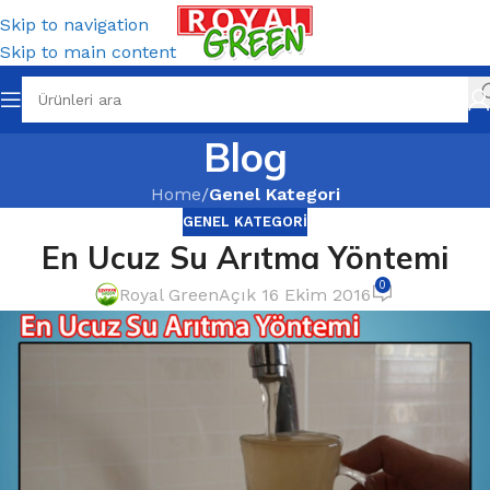
Skip to navigation
Skip to main content
Blog
Home
/
Genel Kategori
GENEL KATEGORI
En Ucuz Su Arıtma Yöntemi
0
Royal Green
Açık 16 Ekim 2016