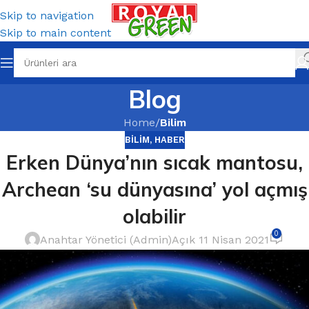
Skip to navigation
Skip to main content
Blog
Home
/
Bilim
BILIM
,
HABER
Erken Dünya’nın sıcak mantosu,
Archean ‘su dünyasına’ yol açmış
olabilir
0
Anahtar Yönetici (Admin)
Açık 11 Nisan 2021