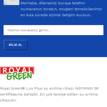
Merhaba, dilerseniz buraya telefon
numaranızı bırakın, müşteri temsilcilerimiz
en kısa sürede sizinle iletişim kursun..
Royal Green® Lux Plus su arıtma cihazı NSF/ANSI 58
sertifikasına Sahiptir. En çok tavsiye edilen su arıtma
cihazıdır.