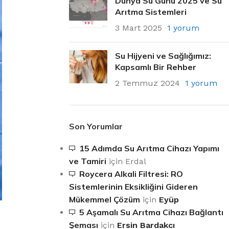
Dünya Su Günü 2025 ve Su
Arıtma Sistemleri
3 Mart 2025
1 yorum
Su Hijyeni ve Sağlığımız:
Kapsamlı Bir Rehber
2 Temmuz 2024
1 yorum
Son Yorumlar
15 Adımda Su Arıtma Cihazı Yapımı
ve Tamiri
için
Erdal
Roycera Alkali Filtresi: RO
Sistemlerinin Eksikliğini Gideren
Mükemmel Çözüm
için
Eyüp
5 Aşamalı Su Arıtma Cihazı Bağlantı
Şeması
için
Ersin Bardakcı