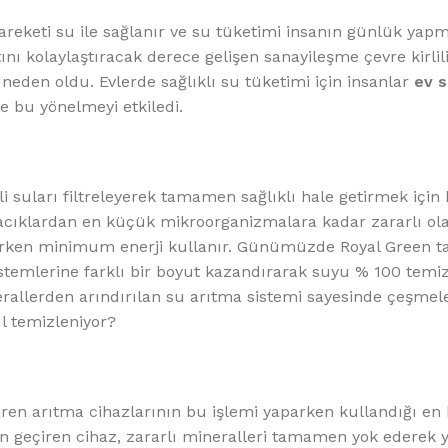
%10 INDIRIM
areketi su ile sağlanır ve su tüketimi insanın günlük yap
nı kolaylaştıracak derece gelişen sanayileşme çevre kirlili
eden oldu. Evlerde sağlıklı su tüketimi için insanlar
ev s
e bu yönelmeyi etkiledi.
i suları filtreleyerek tamamen sağlıklı hale getirmek için k
Softlime Serisi
çacıklardan en küçük mikroorganizmalara kadar zararlı o
parken minimum enerji kullanır. Günümüzde Royal Green t
Evtipi su arıtma cihazları
stemlerine farklı bir boyut kazandırarak suyu % 100 temiz
inerallerden arındırılan su arıtma sistemi sayesinde çeşmel
Satınal
ıl temizleniyor?
en arıtma cihazlarının bu işlemi yaparken kullandığı en
erden geçiren cihaz, zararlı mineralleri tamamen yok ederek 