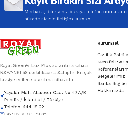
Kayıt Bırakın Sizi Aray
Merhaba, dilerseniz buraya telefon numaranızı 
sürede sizinle iletişim kursun..
Kurumsal
Gizlilik Politik
Mesafeli Satı
Royal Green® Lux Plus su arıtma cihazı
Referansları
NSF/ANSI 58 sertifikasına Sahiptir. En çok
Belgelerimiz
tavsiye edilen su arıtma cihazıdır.
Banka Bilgile
Hakkımızda
Yayalar Mah. Atasever Cad. No:42 A/B
Pendik / İstanbul / Türkiye
Telefon: 444 18 22
Fax: 0216 379 79 85