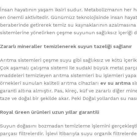
%10 INDIRIM
İnsan hayatının yaşam iksiri sudur. Metabolizmanın her h
en önemli aktivitedir. Günümüz teknolojisinde insan hayatı
beraberinde getirerek temiz su kaynaklarının azalmasına n
sistemlerine yönelirken çeşme suyunun sağlıksız içeriği d
Zararlı mineraller temizlenerek suyun tazeliği sağlanır
Arıtma sistemleri çeşme suyu gibi sağlıksız ve kötü içerikl
Lux Plus Serisi
Çok aşamalı çalışma sistemi ile sudaki büyük metal par
maddeleri temizleyen arıtma sistemleri bu işlemleri ya
Ev tipi su arıtma cihazları
örnekleri sunulan kaliteli arıtma cihazları
ev su arıtma
si
garanti altına almıştır. Pas, kireç, küf ve zararlı diğer m
Satınal
taze ve doğal bir şekilde akar. Peki Doğal yollardan su nas
Royal Green ürünleri uzun yıllar garantili
Suyun doğasını bozmadan temizleme işlemini gerçekleştir
parçası filtrelerdir. İşlevi itibarıyla suyu organik filtrel