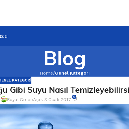
zda
Blog
Home
/
Genel Kategori
GENEL KATEGORI
u Gibi Suyu Nasıl Temizleyebilirsi
0
i
Royal Green
Açık 3 Ocak 2017