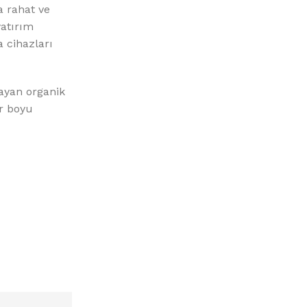
a rahat ve
yatırım
 cihazları
layan organik
ür boyu