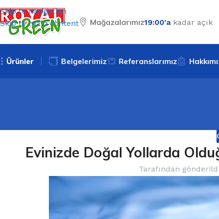
Skip to navigation
Mağazalarımız
19:00'a
kadar açık
Skip to main content
Ürünler
Belgelerimiz
Referanslarımız
Hakkımı
Evinizde Doğal Yollarda Olduğ
Tarafından gönderild