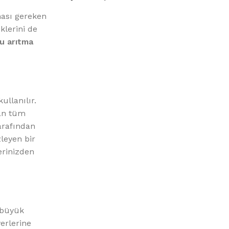
%10 INDIRIM
ması gereken
klerini de
u arıtma
ullanılır.
Picasso Su Arıtma
lan tüm
arafından
Evtipi su arıtma cihazları
leyen bir
erinizden
Satınal
 büyük
yerlerine