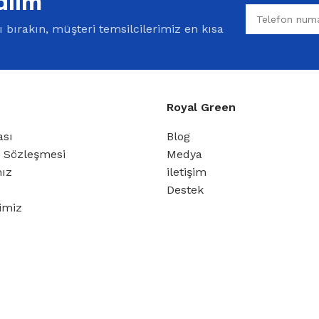
alım
bırakın, müşteri temsilcilerimiz en kısa
Royal Green
ası
Blog
ş Sözleşmesi
Medya
mız
iletişim
Destek
rimiz