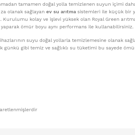
llanmadan tamamen doğal yolla temizlenen suyun içimi dah
nıza olanak sağlayan
ev su arıtma
sistemleri ile küçük bir 
. Kurulumu kolay ve işlevi yüksek olan Royal Green arıtma
 yaparak ömür boyu aynı performans ile kullanabilirsiniz.
a cihazlarının suyu doğal yollarla temizlemesine olanak sağ
ir. İlk günkü gibi temiz ve sağlıklı su tüketimi bu sayede öm
şaretlenmişlerdir