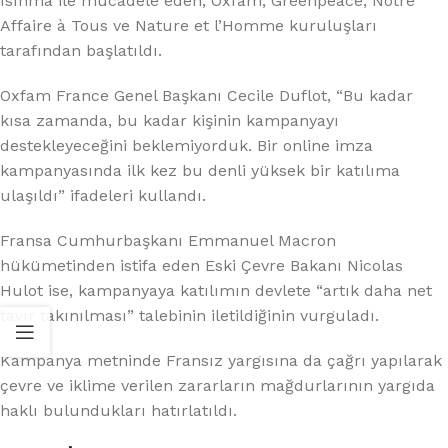
ısınma ile mücadele eden, Oxfam, Greenpeace, Notre
Affaire à Tous ve Nature et l’Homme kuruluşları
tarafından başlatıldı.
Oxfam France Genel Başkanı Cecile Duflot, “Bu kadar
kısa zamanda, bu kadar kişinin kampanyayı
destekleyeceğini beklemiyorduk. Bir online imza
kampanyasında ilk kez bu denli yüksek bir katılıma
ulaşıldı” ifadeleri kullandı.
Fransa Cumhurbaşkanı Emmanuel Macron
hükümetinden istifa eden Eski Çevre Bakanı Nicolas
Hulot ise, kampanyaya katılımın devlete “artık daha net
tavır takınılması” talebinin iletildiğinin vurguladı.
Kampanya metninde Fransız yargısına da çağrı yapılarak
çevre ve iklime verilen zararların mağdurlarının yargıda
haklı bulundukları hatırlatıldı.