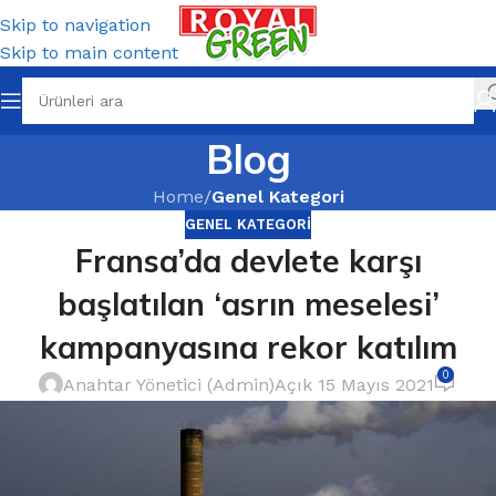
Skip to navigation
Skip to main content
Blog
Home
/
Genel Kategori
GENEL KATEGORI
Fransa’da devlete karşı
başlatılan ‘asrın meselesi’
kampanyasına rekor katılım
0
Anahtar Yönetici (Admin)
Açık 15 Mayıs 2021