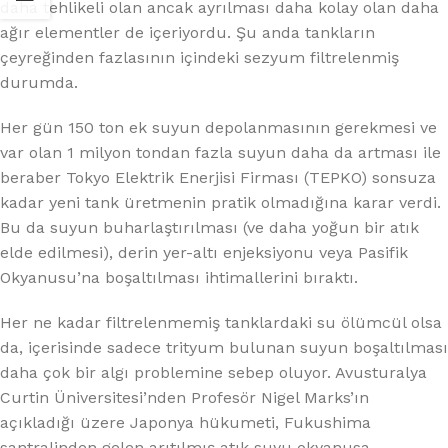
daha tehlikeli olan ancak ayrılması daha kolay olan daha
ağır elementler de içeriyordu. Şu anda tankların
çeyreğinden fazlasının içindeki sezyum filtrelenmiş
durumda.
Her gün 150 ton ek suyun depolanmasının gerekmesi ve
var olan 1 milyon tondan fazla suyun daha da artması ile
beraber Tokyo Elektrik Enerjisi Firması (TEPKO) sonsuza
kadar yeni tank üretmenin pratik olmadığına karar verdi.
Bu da suyun buharlaştırılması (ve daha yoğun bir atık
elde edilmesi), derin yer-altı enjeksiyonu veya Pasifik
Okyanusu’na boşaltılması ihtimallerini bıraktı.
Her ne kadar filtrelenmemiş tanklardaki su ölümcül olsa
da, içerisinde sadece trityum bulunan suyun boşaltılması
daha çok bir algı problemine sebep oluyor. Avusturalya
Curtin Üniversitesi’nden Profesör Nigel Marks’ın
açıkladığı üzere Japonya hükumeti, Fukushima
santralinden gelen arıtılmış atık suyu okyanusa