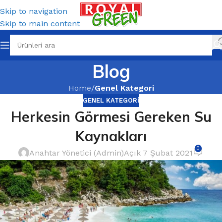
Skip to navigation
Skip to main content
Blog
Home
/
Genel Kategori
GENEL KATEGORI
Herkesin Görmesi Gereken Su
Kaynakları
0
Anahtar Yönetici (Admin)
Açık 7 Şubat 2021