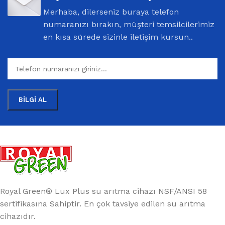
Merhaba, dilerseniz buraya telefon
numaranızı bırakın, müşteri temsilcilerimiz
en kısa sürede sizinle iletişim kursun..
Royal Green® Lux Plus su arıtma cihazı NSF/ANSI 58
sertifikasına Sahiptir. En çok tavsiye edilen su arıtma
cihazıdır.