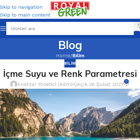
Skip to navigation
Skip to main content
Blog
Home
/
Bilim
BILIM
İçme Suyu ve Renk Parametresi
0
Anahtar Yönetici (Admin)
Açık 26 Şubat 2021