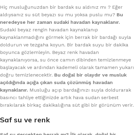
Hiç musluğunuzdan bir bardak su aldınız mı ? Eğer
aldıysanız su süt beyazı su mu yoksa puslu mu?
Bu
neredeyse her zaman sudaki havadan kaynaklanır.
Sudaki beyaz rengin havadan kaynaklanıp
kaynaklanmadığını görmek için berrak bir bardağı suyla
doldurun ve tezgaha koyun. Bir bardak suyu bir dakika
boyunca gözlemleyin. Beyaz renk havadan
kaynaklanıyorsa, su önce camın dibinden temizlenmeye
başlayacak ve ardından kademeli olarak tamamen yukarı
doğru temizlenecektir.
Bu doğal bir olaydır ve musluk
açıldığında açığa çıkan suda çözünmüş havadan
kaynaklanır.
Musluğu açıp bardağınızı suyla doldurarak
basıncı tahliye ettiğinizde artık hava sudan serbest
bırakılarak birkaç dakikalığına süt gibi bir görünüm verir.
Saf su ve renk
Saf su gerçekten berrak mı? İlk olarak, doğal bir