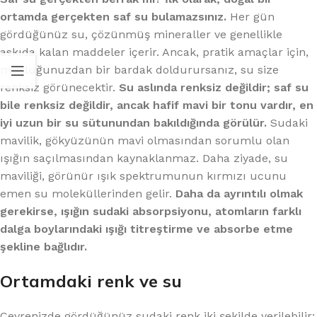
ortamda gerçekten saf su bulamazsınız.
Her gün
gördüğünüz su, çözünmüş mineraller ve genellikle
askıda kalan maddeler içerir. Ancak, pratik amaçlar için,
musluğunuzdan bir bardak doldurursanız, su size
renksiz görünecektir.
Su aslında renksiz değildir; saf su
bile renksiz değildir, ancak hafif mavi bir tonu vardır, en
iyi uzun bir su sütunundan bakıldığında görülür.
Sudaki
mavilik, gökyüzünün mavi olmasından sorumlu olan
ışığın saçılmasından kaynaklanmaz. Daha ziyade, su
maviliği, görünür ışık spektrumunun kırmızı ucunu
emen su moleküllerinden gelir.
Daha da ayrıntılı olmak
gerekirse, ışığın sudaki absorpsiyonu, atomların farklı
dalga boylarındaki ışığı titreştirme ve absorbe etme
şekline bağlıdır.
Ortamdaki renk ve su
Çevrenizde gördüğünüz sudaki renk iki şekilde verilebilir: