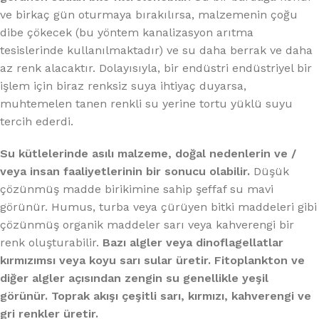
ve birkaç gün oturmaya bırakılırsa, malzemenin çoğu
dibe çökecek (bu yöntem kanalizasyon arıtma
tesislerinde kullanılmaktadır) ve su daha berrak ve daha
az renk alacaktır. Dolayısıyla, bir endüstri endüstriyel bir
işlem için biraz renksiz suya ihtiyaç duyarsa,
muhtemelen tanen renkli su yerine tortu yüklü suyu
tercih ederdi.
Su kütlelerinde asılı malzeme, doğal nedenlerin ve /
veya insan faaliyetlerinin bir sonucu olabilir.
Düşük
çözünmüş madde birikimine sahip şeffaf su mavi
görünür. Humus, turba veya çürüyen bitki maddeleri gibi
çözünmüş organik maddeler sarı veya kahverengi bir
renk oluşturabilir.
Bazı algler veya dinoflagellatlar
kırmızımsı veya koyu sarı sular üretir. Fitoplankton ve
diğer algler açısından zengin su genellikle yeşil
görünür. Toprak akışı çeşitli sarı, kırmızı, kahverengi ve
gri renkler üretir.