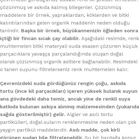
çözünmüş ve askıda kalmış bileşenler. Çözünmüş
maddelere bir örnek, yapraklardan, köklerden ve bitki
kalıntılarından gelen organik maddenin neden olduğu
tanindir.
Başka bir örnek, büyükannenizin öğleden sonra
içtiği bir fincan sıcak çay olabilir.
Aşağıdaki resimde, renk
muhtemelen bitki materyali suda esasen çözünen küçük
parçacıklara yavaşça parçalandığında oluşan doğal
olarak çözünmüş organik asitlere bağlanabilir. Resimdeki
o tanen suyunu filtrelerseniz renk muhtemelen kalır.
Çevrenizdeki suda gördüğünüz rengin çoğu, askıda
tortu (ince kil parçacıkları) içeren yüksek bulanık suyun
ana gövdedeki daha temiz, ancak yine de renkli suya
katkıda bulunan askıya alınmış malzemesinden (yukarıda
sağda gösterilmiştir) gelir.
Algler ve asılı tortu
partikülleri, doğal suların renklenmesine neden olan çok
yaygın partikül maddelerdir.
Asılı madde, çok kirli
görünen sudan bile filtrelenebilir.
Su bir bardağa konur