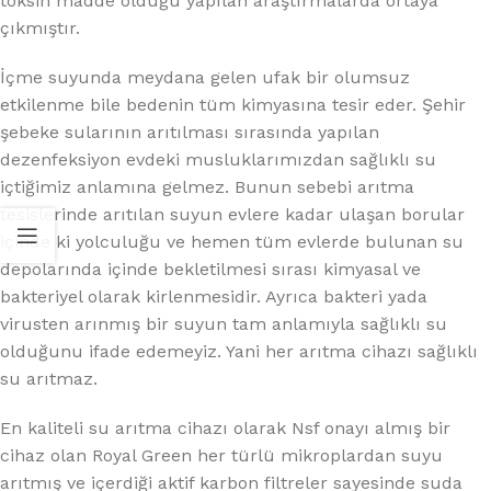
toksin madde olduğu yapılan araştırmalarda ortaya
çıkmıştır.
İçme suyunda meydana gelen ufak bir olumsuz
etkilenme bile bedenin tüm kimyasına tesir eder. Şehir
şebeke sularının arıtılması sırasında yapılan
dezenfeksiyon evdeki musluklarımızdan sağlıklı su
içtiğimiz anlamına gelmez. Bunun sebebi arıtma
tesislerinde arıtılan suyun evlere kadar ulaşan borular
içinde ki yolculuğu ve hemen tüm evlerde bulunan su
depolarında içinde bekletilmesi sırası kimyasal ve
bakteriyel olarak kirlenmesidir. Ayrıca bakteri yada
virusten arınmış bir suyun tam anlamıyla sağlıklı su
olduğunu ifade edemeyiz. Yani her arıtma cihazı sağlıklı
su arıtmaz.
En kaliteli su arıtma cihazı olarak Nsf onayı almış bir
cihaz olan Royal Green her türlü mikroplardan suyu
arıtmış ve içerdiği aktif karbon filtreler sayesinde suda