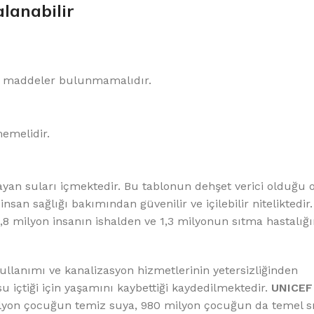
%10 INDIRIM
alanabilir
ren maddeler bulunmamalıdır.
memelidir.
Softlime Serisi
Evtipi su arıtma cihazları
ayan suları içmektedir. Bu tablonun dehşet verici olduğu 
nsan sağlığı bakımından güvenilir ve içilebilir niteliktedir
Satınal
1,8 milyon insanın ishalden ve 1,3 milyonun sıtma hastalığ
kullanımı ve kanalizasyon hizmetlerinin yetersizliğinden
u içtiği için yaşamını kaybettiği kaydedilmektedir.
UNICEF 
ilyon çocuğun temiz suya, 980 milyon çocuğun da temel sı