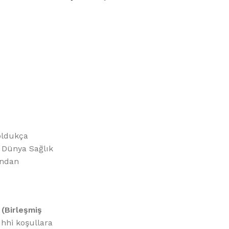
%10 INDIRIM
Picasso Su Arıtma
Evtipi su arıtma cihazları
oldukça
. Dünya Sağlık
Satınal
ından
(Birleşmiş
hhi koşullara