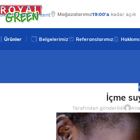
Skip to navigation
Mağazalarımız
19:00'a
kadar açık
Skip to main content
Ürünler
Belgelerimiz
Referanslarımız
Hakkımı
İçme suy
Tarafından gönderildi
Ana