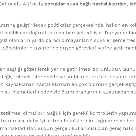
Sahra altı Afrika’da
çocuklar suya bağlı hastalıklardan, is
arına geliştirilecek politikalar çerçevesinde, halkın en ko
 politikalar doğrultusunda hareket ediliyor. Dünyanın bir
şsiz olanların ya da parası olmayanların suya erişememesi 
 yönetimlerin üzerlerine düşen görevleri yerine getirmedi
nsan sağlığı gözetilerek yerine getirilmesi zorunludur. Gü
eğiştirilmek istenmekte ve su hizmetleri özel sektöre tah
an kaynaklanan hastalıklardan en çok ölümün gerçekleştiğ
lan su hizmetleri nedeniyle ölüm oranlarının azalmadan 
ilmesi olmalıdır. Sağlık için gerekli kontrollerin yapılma
tabi tutulması, daha iyi arıtma tekniklerinin uygulanması h
almamaktadırlar. Suyun gerçek kullanıcısı olan geniş halk 
rin yararına politikalar üretilmelidir.