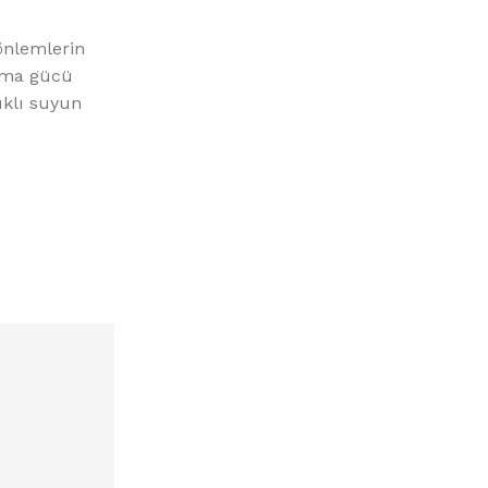
önlemlerin
lama gücü
ıklı suyun