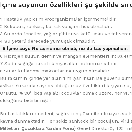
%10 INDIRIM
İçme suyunun özellikleri şu şekilde sır
1 Hastalık yapıcı mikroorganizmalar içermemelidir.
2 Kokusuz, renksiz, berrak ve içimi hoş olmalıdır.
3 Sularda fenoller, yağlar gibi suya kötü koku ve tat ve
4 Su yeterli derecede yumuşak olmalıdır.
5 İçme suyu Ne aşındırıcı olmalı, ne de taş yapmalıdır.
6 Hidrojen sülfür, demir ve mangan elementleri ihtiva et
Lux Plus Serisi
7 Suda sağlığa zararlı kimyasallar bulunmamalıdır.
8 Sular kullanma maksatlarına uygun olmalıdır
Ev tipi su arıtma cihazları
Bu rakamın içinde yer alan 1 milyar insan ise güvenli olm
aşikar. Yukarıda saymış olduğumuz özellikleri taşıyan su, i
Satınal
Örgütü, % 90’ı beş yaş altı çocuklar olmak üzere, her yıl 
öldüğünü belirlemiştir.
Bu hastalıkların nedeni, sağlık için güvenilir olmayan su 
kaynaklanmaktadır. Her sekiz saniyede bir çocuğun, kirli s
Milletler Çocuklara Yardım Fonu)
Genel Direktörü; 425 m