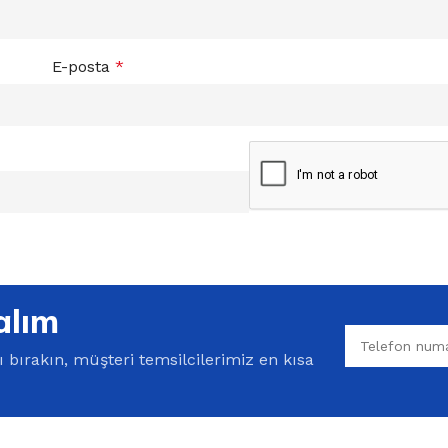
E-posta
*
alım
bırakın, müşteri temsilcilerimiz en kısa