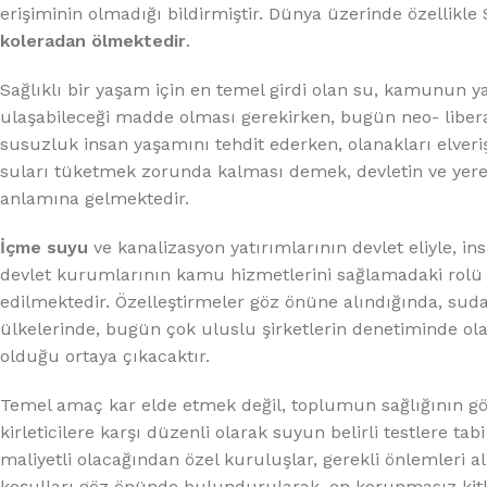
erişiminin olmadığı bildirmiştir. Dünya üzerinde özellikle 
koleradan ölmektedir
.
Sağlıklı bir yaşam için en temel girdi olan su, kamunun yar
ulaşabileceği madde olması gerekirken, bugün neo- liberal
susuzluk insan yaşamını tehdit ederken, olanakları elveri
suları tüketmek zorunda kalması demek, devletin ve yerel
anlamına gelmektedir.
İçme suyu
ve kanalizasyon yatırımlarının devlet eliyle, i
devlet kurumlarının kamu hizmetlerini sağlamadaki rolü d
edilmektedir. Özelleştirmeler göz önüne alındığında, sud
ülkelerinde, bugün çok uluslu şirketlerin denetiminde o
olduğu ortaya çıkacaktır.
Temel amaç kar elde etmek değil, toplumun sağlığının gözet
kirleticilere karşı düzenli olarak suyun belirli testlere 
maliyetli olacağından özel kuruluşlar, gerekli önlemleri 
koşulları göz önünde bulundurularak, en korunmasız kitlele