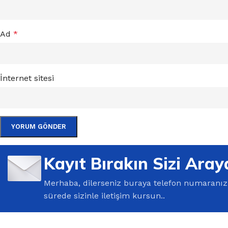
Ad
*
İnternet sitesi
Kayıt Bırakın Sizi Aray
Merhaba, dilerseniz buraya telefon numaranızı 
sürede sizinle iletişim kursun..