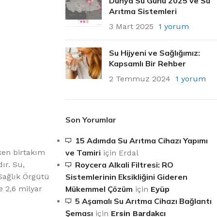
Dünya Su Günü 2025 ve Su
Arıtma Sistemleri
3 Mart 2025
1 yorum
Su Hijyeni ve Sağlığımız:
Kapsamlı Bir Rehber
2 Temmuz 2024
1 yorum
Son Yorumlar
15 Adımda Su Arıtma Cihazı Yapımı
ken birtakım
ve Tamiri
için
Erdal
ır. Su,
Roycera Alkali Filtresi: RO
 Sağlık Örgütü
Sistemlerinin Eksikliğini Gideren
 2,6 milyar
Mükemmel Çözüm
için
Eyüp
5 Aşamalı Su Arıtma Cihazı Bağlantı
Şeması
için
Ersin Bardakcı