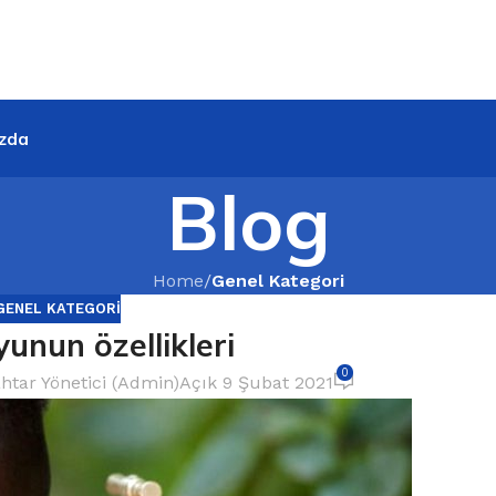
zda
Blog
Home
/
Genel Kategori
GENEL KATEGORI
unun özellikleri
0
htar Yönetici (Admin)
Açık 9 Şubat 2021