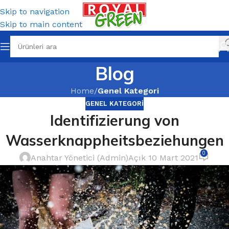
Skip to navigation
Skip to main content
Blog
Home
/
Genel Kategori
GENEL KATEGORI
Identifizierung von
Wasserknappheitsbeziehungen
0
Anahtar Yönetici (Admin)
Açık 10 Mart 2021