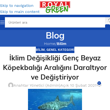
Skip to navigation
Skip to main content
Blog
Home
/
Bilim
BILIM
,
GENEL KATEGORI
İklim Değişikliği Genç Beyaz
Köpekbalığı Aralığını Daraltıyor
ve Değiştiriyor
0
Anahtar Yönetici (Admin)
Açık 10 Şubat 2021