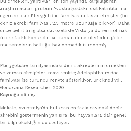
Bu örnekleri, yaptıkları en son yayında karşılaştıran
araştırmacılar; grubun Avustralya’daki fosil kalıntılarına
egemen olan Pterygotidae familyasını tasvir etmişler (bu
deniz akrebi familyası, 2.5 metre uzunluğa çıkıyor). Daha
önce belirtilmiş olsa da, özellikle Viktorya dönemi olmak
üzere farklı konumlar ve zaman dönemlerinden gelen
malzemelerin bolluğu beklenmedik türdenmiş.
Pterygotidae familyasındaki deniz akreplerinin örnekleri
ve zaman çizelgeleri mavi renkte; Adelophthalmidae
familyası ise turuncu renkte gösteriliyor. Bricknell vd.,
Gondwana Researcher, 2020
Kaynağa dönüş
Makale, Avustralya’da bulunan en fazla sayıdaki deniz
akrebini göstermenin yanısıra; bu hayvanlara dair genel
bir bilgi eksikliğini de özetliyor.