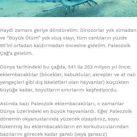
Haydi zamanı geriye döndürelim. Dinozorlar yok olmadan
ve “Büyük Ölüm” yok oluş olayı, tüm canlıların yüzde
95’ini ortadan kaldırmadan öncesine gidelim. Paleozoik
Çağ’a gelelim.
Dünya tarihindeki bu çağda, 541 ila 252 milyon yıl önce;
eklembacaklılar (böcekler, kabuklular, akrepler ve at nalı
yengeçleri gibi dış iskeletleri olan hayvanlar) küçükten
büyüğe kadar, boyutların sınırlarını keşfediyordu.
Aslında bazı Paleozoik eklembacaklıları, o zamanlar
Dünya üzerindeki en büyük hayvanlardı. Eğer Paleozoik
dönemin okyanuslarında yüzecek olsaydınız, soyu
tükenmiş bu eklembacaklıların en korkutucularından
bazılarını görecek kadar şanslı (veya şanssız)