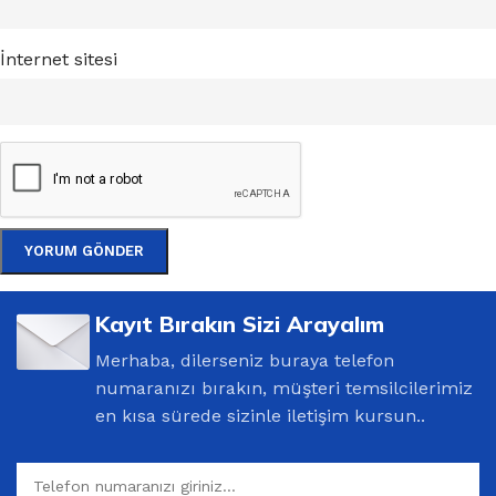
İnternet sitesi
Kayıt Bırakın Sizi Arayalım
Merhaba, dilerseniz buraya telefon
numaranızı bırakın, müşteri temsilcilerimiz
en kısa sürede sizinle iletişim kursun..