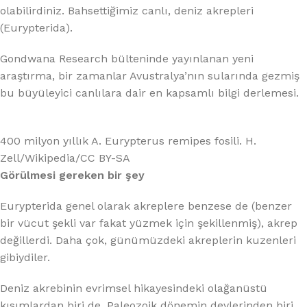
olabilirdiniz. Bahsettiğimiz canlı, deniz akrepleri
(Eurypterida).
Gondwana Research bülteninde yayınlanan yeni
araştırma, bir zamanlar Avustralya’nın sularında gezmiş
bu büyüleyici canlılara dair en kapsamlı bilgi derlemesi.
400 milyon yıllık A. Eurypterus remipes fosili. H.
Zell/Wikipedia/CC BY-SA
Görülmesi gereken bir şey
Eurypterida genel olarak akreplere benzese de (benzer
bir vücut şekli var fakat yüzmek için şekillenmiş), akrep
değillerdi. Daha çok, günümüzdeki akreplerin kuzenleri
gibiydiler.
Deniz akrebinin evrimsel hikayesindeki olağanüstü
kısımlardan biri de, Paleozoik dönemin devlerinden biri