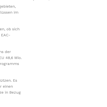
%10 INDIRIM
gebieten,
Flüssen im
en, ob sich
n EAC-
Picasso Su Arıtma
ms der
U 48,6 Mio.
Evtipi su arıtma cihazları
-Programms
Satınal
ützen. Es
r einen
ze in Bezug