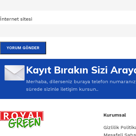
İnternet sitesi
Kayıt Bırakın Sizi Aray
Merhaba, dilerseniz buraya telefon numaranızı 
sürede sizinle iletişim kursun..
Kurumsal
Gizlilik Politik
Mesafeli Satı