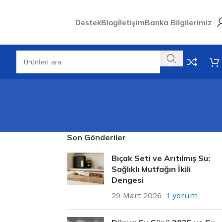
Destek
Blog
İletişim
Banka Bilgilerimiz
Son Gönderiler
Bıçak Seti ve Arıtılmış Su:
Sağlıklı Mutfağın İkili
Dengesi
29 Mart 2026
1 yorum