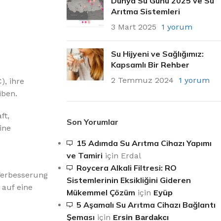
Dünya Su Günü 2025 ve Su
Arıtma Sistemleri
3 Mart 2025
1 yorum
Su Hijyeni ve Sağlığımız:
Kapsamlı Bir Rehber
2 Temmuz 2024
1 yorum
), ihre
iben.
ft,
Son Yorumlar
ine
15 Adımda Su Arıtma Cihazı Yapımı
ve Tamiri
için
Erdal
Roycera Alkali Filtresi: RO
 Verbesserung
Sistemlerinin Eksikliğini Gideren
 auf eine
Mükemmel Çözüm
için
Eyüp
5 Aşamalı Su Arıtma Cihazı Bağlantı
Şeması
için
Ersin Bardakcı