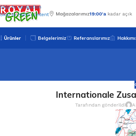
Skip to navigation
Mağazalarımız
19:00'a
kadar açık
Skip to main content
Ürünler
Belgelerimiz
Referanslarımız
Hakkımı
Internationale Zus
Tarafından gönderildi
A