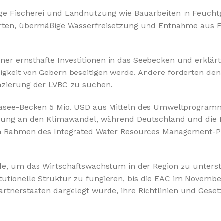
%10 INDIRIM
ge Fischerei und Landnutzung wie Bauarbeiten in Feucht
arten, übermäßige Wasserfreisetzung und Entnahme aus 
er ernsthafte Investitionen in das Seebecken und erklärt
gigkeit von Gebern beseitigen werde. Andere forderten de
nzierung der LVBC zu suchen.
Softlime Serisi
oriasee-Becken 5 Mio. USD aus Mitteln des Umweltprogram
sung an den Klimawandel, während Deutschland und die E
Evtipi su arıtma cihazları
en. Im Rahmen des Integrated Water Resources Management
Satınal
de, um das Wirtschaftswachstum in der Region zu unterst
itutionelle Struktur zu fungieren, bis die EAC im Novembe
artnerstaaten dargelegt wurde, ihre Richtlinien und Geset