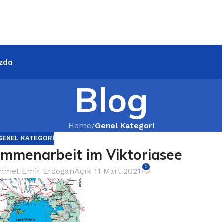
zda
Blog
Home
/
Genel Kategori
GENEL KATEGORI
ammenarbeit im Viktoriasee
0
hmet Emir Erdogan
Açık 11 Mart 2021