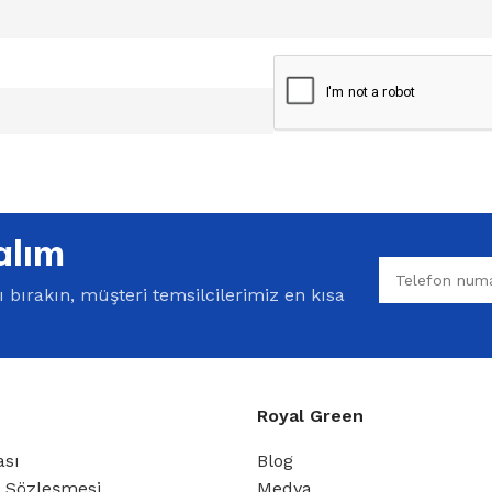
alım
bırakın, müşteri temsilcilerimiz en kısa
Royal Green
ası
Blog
ş Sözleşmesi
Medya