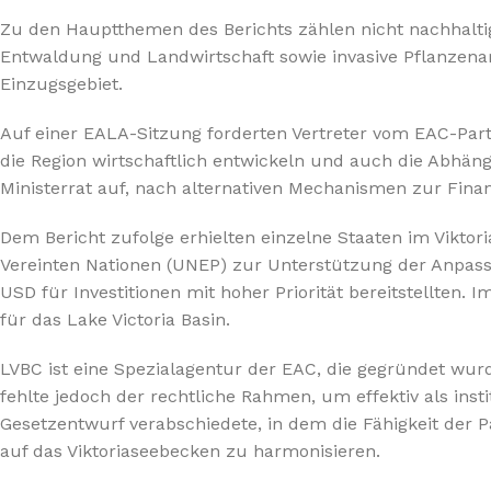
%10 INDIRIM
Zu den Hauptthemen des Berichts zählen nicht nachhalti
Entwaldung und Landwirtschaft sowie invasive Pflanzen
Einzugsgebiet.
Auf einer EALA-Sitzung forderten Vertreter vom EAC-Partn
die Region wirtschaftlich entwickeln und auch die Abhän
Ministerrat auf, nach alternativen Mechanismen zur Fina
Lux Plus Serisi
Dem Bericht zufolge erhielten einzelne Staaten im Vikt
Vereinten Nationen (UNEP) zur Unterstützung der Anpas
Ev tipi su arıtma cihazları
USD für Investitionen mit hoher Priorität bereitstellt
für das Lake Victoria Basin.
Satınal
LVBC ist eine Spezialagentur der EAC, die gegründet wur
fehlte jedoch der rechtliche Rahmen, um effektiv als inst
Gesetzentwurf verabschiedete, in dem die Fähigkeit der P
auf das Viktoriaseebecken zu harmonisieren.