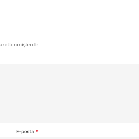
şaretlenmişlerdir
E-posta
*