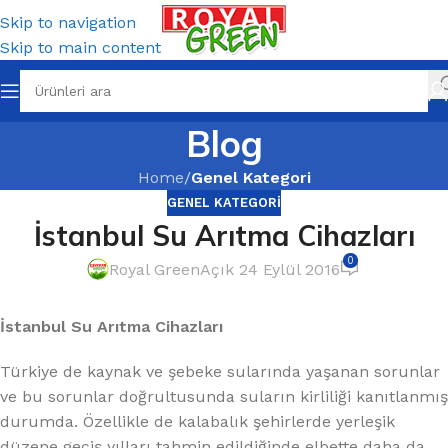
Skip to navigation
Skip to main content
Blog
Home
/
Genel Kategori
GENEL KATEGORI
İstanbul Su Arıtma Cihazları
0
Royal Green
Açık 24 Eylül 2016
İstanbul Su Arıtma Cihazları
Türkiye de kaynak ve şebeke sularında yaşanan sorunlar
ve bu sorunlar doğrultusunda suların kirliliği kanıtlanmış
durumda. Özellikle de kalabalık şehirlerde yerleşik
düzene geçiş yılları tahmin edildiğinde elbette daha da