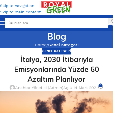
Skip to navigation
Skip to main content
Blog
Home
/
Genel Kategori
GENEL KATEGORI
İtalya, 2030 İtibarıyla
Emisyonlarında Yüzde 60
Azaltım Planlıyor
0
Anahtar Yönetici (Admin)
Açık 14 Mart 2021