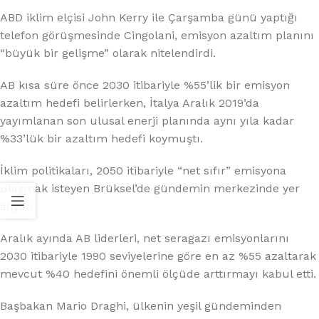
ABD iklim elçisi John Kerry ile Çarşamba günü yaptığı
telefon görüşmesinde Cingolani, emisyon azaltım planını
“büyük bir gelişme” olarak nitelendirdi.
AB kısa süre önce 2030 itibariyle %55’lik bir emisyon
azaltım hedefi belirlerken, İtalya Aralık 2019’da
yayımlanan son ulusal enerji planında aynı yıla kadar
%33’lük bir azaltım hedefi koymuştı.
İklim politikaları, 2050 itibariyle “net sıfır” emisyona
ulaşmak isteyen Brüksel’de gündemin merkezinde yer
alıyor.
Aralık ayında AB liderleri, net seragazı emisyonlarını
2030 itibariyle 1990 seviyelerine göre en az %55 azaltarak
mevcut %40 hedefini önemli ölçüde arttırmayı kabul etti.
Başbakan Mario Draghi, ülkenin yeşil gündeminden