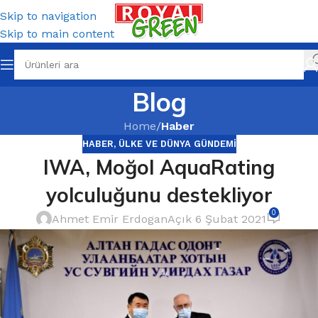
Skip to navigation
Skip to main content
Blog
Home
/
Haber
HABER
,
ÜLKE VE DÜNYA GÜNDEMI
IWA, Moğol AquaRating
yolculuğunu destekliyor
0
Ahmet Emir Erdogan
Açık 6 Şubat 2021