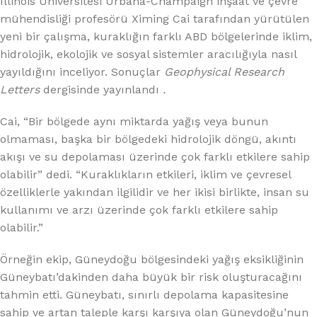
Illinois Üniversitesi Urbana-Champaign inşaat ve çevre
mühendisliği profesörü Ximing Cai tarafından yürütülen
yeni bir çalışma, kuraklığın farklı ABD bölgelerinde iklim,
hidrolojik, ekolojik ve sosyal sistemler aracılığıyla nasıl
yayıldığını inceliyor. Sonuçlar
Geophysical Research
Letters
dergisinde yayınlandı
.
Cai, “Bir bölgede aynı miktarda yağış veya bunun
olmaması, başka bir bölgedeki hidrolojik döngü, akıntı
akışı ve su depolaması üzerinde çok farklı etkilere sahip
olabilir” dedi. “Kuraklıkların etkileri, iklim ve çevresel
özelliklerle yakından ilgilidir ve her ikisi birlikte, insan su
kullanımı ve arzı üzerinde çok farklı etkilere sahip
olabilir.”
Örneğin ekip, Güneydoğu bölgesindeki yağış eksikliğinin
Güneybatı’dakinden daha büyük bir risk oluşturacağını
tahmin etti. Güneybatı, sınırlı depolama kapasitesine
sahip ve artan taleple karşı karşıya olan Güneydoğu’nun