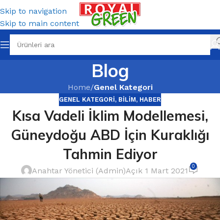
Skip to navigation
Skip to main content
Blog
Home
/
Genel Kategori
GENEL KATEGORI
,
BILIM
,
HABER
Kısa Vadeli İklim Modellemesi,
Güneydoğu ABD İçin Kuraklığı
Tahmin Ediyor
0
Anahtar Yönetici (Admin)
Açık 1 Mart 2021