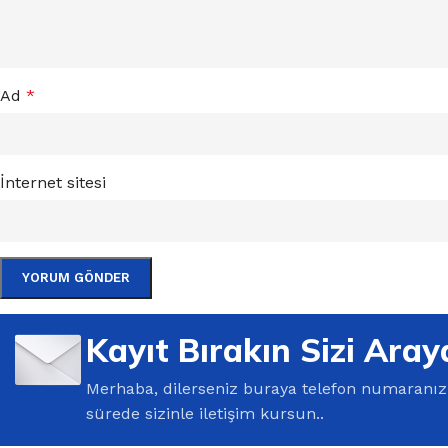
Ad
*
İnternet sitesi
Kayıt Bırakın Sizi Aray
Merhaba, dilerseniz buraya telefon numaranızı 
sürede sizinle iletişim kursun..