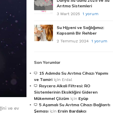
Dünya Su Günü 2025 ve Su
Arıtma Sistemleri
3 Mart 2025
1 yorum
Su Hijyeni ve Sağlığımız:
Kapsamlı Bir Rehber
2 Temmuz 2024
1 yorum
Son Yorumlar
15 Adımda Su Arıtma Cihazı Yapımı
ve Tamiri
için
Erdal
Roycera Alkali Filtresi: RO
Sistemlerinin Eksikliğini Gideren
Mükemmel Çözüm
için
Eyüp
5 Aşamalı Su Arıtma Cihazı Bağlantı
ini ve ev
Şeması
için
Ersin Bardakcı