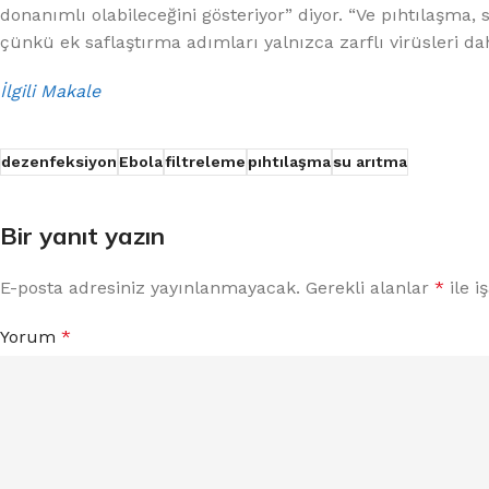
donanımlı olabileceğini gösteriyor” diyor. “Ve pıhtılaşma, 
çünkü ek saflaştırma adımları yalnızca zarflı virüsleri daha 
İlgili Makale
dezenfeksiyon
Ebola
filtreleme
pıhtılaşma
su arıtma
Bir yanıt yazın
E-posta adresiniz yayınlanmayacak.
Gerekli alanlar
*
ile i
Yorum
*