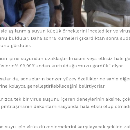
üsle aşılanmış suyun küçük örneklerini incelediler ve vir
unu buldular. Daha sonra kümeleri çıkardıktan sonra suda
uğunu gördüler.
un içme suyundan uzaklaştırılmasını veya etkisiz hale get
virüslerin% 99,999’undan kurtulduğumuzu gördük” diyor.
nsalar da, sonuçların benzer yüzey özelliklerine sahip diğer
ine kolayca genelleştirilebileceğini belirtiyorlar.
nızca tek bir virüs suşunu içeren deneylerinin aksine, çok
a pıhtılaşmanın dekontaminasyonda hala etkili olup olmadı
 suyu için virüs düzenlemelerini karşılayacak şekilde zat