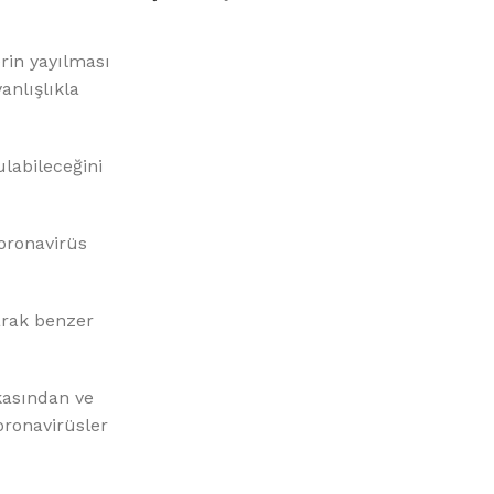
%10 INDIRIM
erin yayılması
anlışlıkla
labileceğini
Picasso Su Arıtma
oronavirüs
Evtipi su arıtma cihazları
arak benzer
Satınal
akasından ve
oronavirüsler