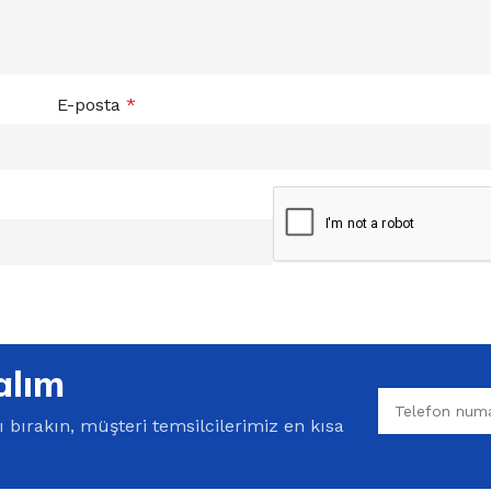
E-posta
*
alım
bırakın, müşteri temsilcilerimiz en kısa