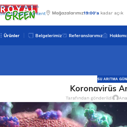
Skip to navigation
Mağazalarımız
19:00'a
kadar açık
Skip to main content
Ürünler
Belgelerimiz
Referanslarımız
Hakkımı
SU ARITMA GÜN
Koronavirüs Arı
Tarafından gönderildi
Ana