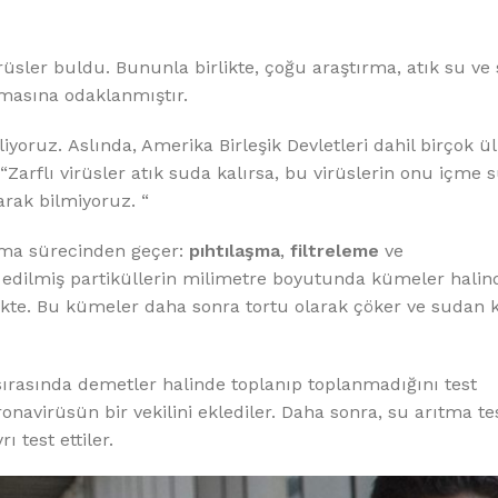
rüsler buldu. Bununla birlikte, çoğu araştırma, atık su ve
lmasına odaklanmıştır.
iyoruz. Aslında, Amerika Birleşik Devletleri dahil birçok ü
 “Zarflı virüsler atık suda kalırsa, bu virüslerin onu içme 
arak bilmiyoruz. “
ıtma sürecinden geçer:
pıhtılaşma
,
filtreleme
ve
 edilmiş partiküllerin milimetre boyutunda kümeler halin
mekte. Bu kümeler daha sonra tortu olarak çöker ve sudan 
 sırasında demetler halinde toplanıp toplanmadığını test
oronavirüsün bir vekilini eklediler. Daha sonra, su arıtma te
ı test ettiler.