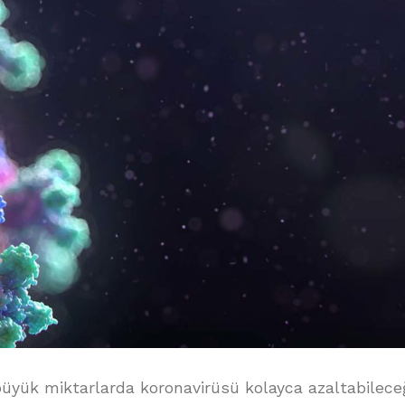
büyük miktarlarda koronavirüsü kolayca azaltabileceğ