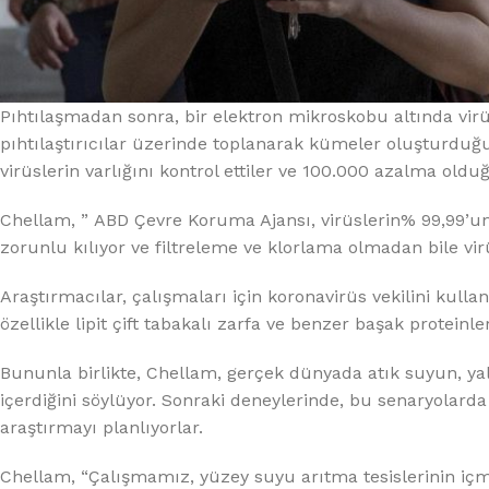
Pıhtılaşmadan sonra, bir elektron mikroskobu altında vir
pıhtılaştırıcılar üzerinde toplanarak kümeler oluşturduğ
virüslerin varlığını kontrol ettiler ve 100.000 azalma old
Chellam, ” ABD Çevre Koruma Ajansı, virüslerin% 99,99’un
zorunlu kılıyor ve filtreleme ve klorlama olmadan bile 
Araştırmacılar, çalışmaları için koronavirüs vekilini kulla
özellikle lipit çift tabakalı zarfa ve benzer başak proteinler
Bununla birlikte, Chellam, gerçek dünyada atık suyun, yal
içerdiğini söylüyor. Sonraki deneylerinde, bu senaryolard
araştırmayı planlıyorlar.
Chellam, “Çalışmamız, yüzey suyu arıtma tesislerinin içme