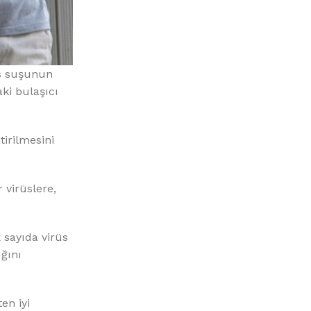
üs suşunun
ki bulaşıcı
irilmesini
 virüslere,
 sayıda virüs
ğını
en iyi