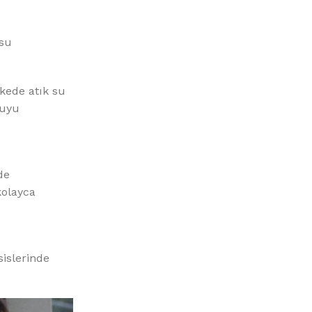
 su
lkede atık su
suyu
de
kolayca
sislerinde