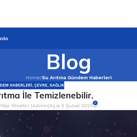
zda
Blog
Home
/
Su Arıtma Gündem Haberleri
DEM HABERLERI
,
ÇEVRE
,
SAĞLIK
tma İle Temizlenebilir.
0
htar Yönetici (Admin)
Açık 9 Şubat 2021