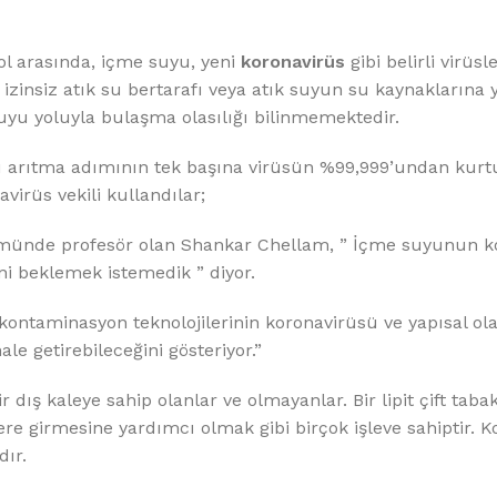
%10 INDIRIM
yol arasında, içme suyu, yeni
koronavirüs
gibi belirli virüsl
, izinsiz atık su bertarafı veya atık suyun su kaynaklarına y
uyu yoluyla bulaşma olasılığı bilinmemektedir.
 su arıtma adımının tek başına virüsün %99,999’undan kurtu
virüs vekili kullandılar;
Softlime Serisi
lümünde profesör olan Shankar Chellam, ” İçme suyunun k
ni beklemek istemedik ” diyor.
Evtipi su arıtma cihazları
kontaminasyon teknolojilerinin koronavirüsü ve yapısal ol
Satınal
ale getirebileceğini gösteriyor.”
bir dış kaleye sahip olanlar ve olmayanlar. Bir lipit çift tab
re girmesine yardımcı olmak gibi birçok işleve sahiptir. K
dır.