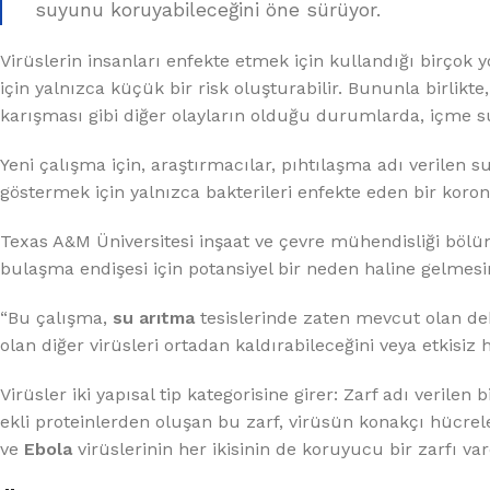
%10 INDIRIM
suyunu koruyabileceğini öne sürüyor.
Virüslerin insanları enfekte etmek için kullandığı birçok 
için yalnızca küçük bir risk oluşturabilir. Bununla birlikte
karışması gibi diğer olayların olduğu durumlarda, içme s
Yeni çalışma için, araştırmacılar, pıhtılaşma adı verilen
göstermek için yalnızca bakterileri enfekte eden bir korona
Lux Plus Serisi
Texas A&M Üniversitesi inşaat ve çevre mühendisliği bö
bulaşma endişesi için potansiyel bir neden haline gelmesi
Ev tipi su arıtma cihazları
“Bu çalışma,
su arıtma
tesislerinde zaten mevcut olan de
Satınal
olan diğer virüsleri ortadan kaldırabileceğini veya etkisiz h
Virüsler iki yapısal tip kategorisine girer: Zarf adı verilen 
ekli proteinlerden oluşan bu zarf, virüsün konakçı hücrele
ve
Ebola
virüslerinin her ikisinin de koruyucu bir zarfı var