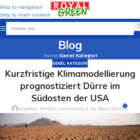
Skip to navigation
Skip to main content
Blog
Home
/
Genel Kategori
GENEL KATEGORI
Kurzfristige Klimamodellierung
prognostiziert Dürre im
Südosten der USA
0
Anahtar Yönetici (Admin)
Açık 20 Mart 2021