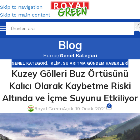
Skip to navigation
Skip to main content
Blog
Home
/
Genel Kategori
GENEL KATEGORI
,
İKLIM
,
SU ARITMA GÜNDEM HABERLERI
Kuzey Gölleri Buz Örtüsünü
Kalıcı Olarak Kaybetme Riski
Altında ve İçme Suyunu Etkiliyor
0
Royal Green
Açık 19 Ocak 2021