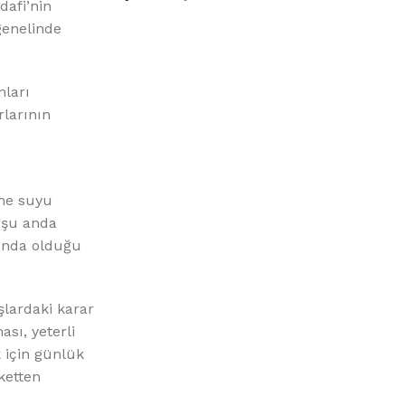
%10 INDIRIM
dafi’nin
genelinde
nları
rlarının
Picasso Su Arıtma
çme suyu
 şu anda
Evtipi su arıtma cihazları
tında olduğu
Satınal
şlardaki karar
sı, yeterli
k için günlük
ketten