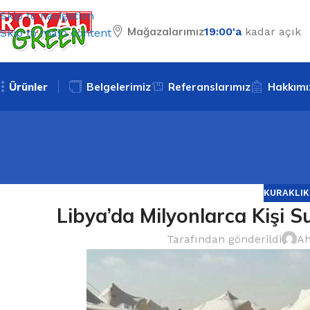
Skip to navigation
Mağazalarımız
19:00'a
kadar açık
Skip to main content
Ürünler
Belgelerimiz
Referanslarımız
Hakkımı
KURAKLIK
Libya’da Milyonlarca Kişi Su
Tarafından gönderildi
Ah