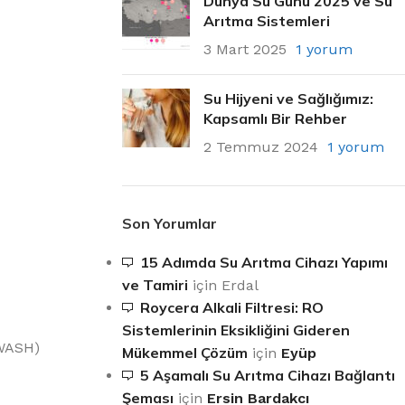
Dünya Su Günü 2025 ve Su
Arıtma Sistemleri
3 Mart 2025
1 yorum
Su Hijyeni ve Sağlığımız:
Kapsamlı Bir Rehber
2 Temmuz 2024
1 yorum
Son Yorumlar
15 Adımda Su Arıtma Cihazı Yapımı
ve Tamiri
için
Erdal
Roycera Alkali Filtresi: RO
Sistemlerinin Eksikliğini Gideren
(WASH)
Mükemmel Çözüm
için
Eyüp
5 Aşamalı Su Arıtma Cihazı Bağlantı
Şeması
için
Ersin Bardakcı