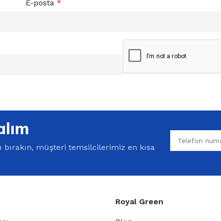
E-posta
*
alım
bırakın, müşteri temsilcilerimiz en kısa
Royal Green