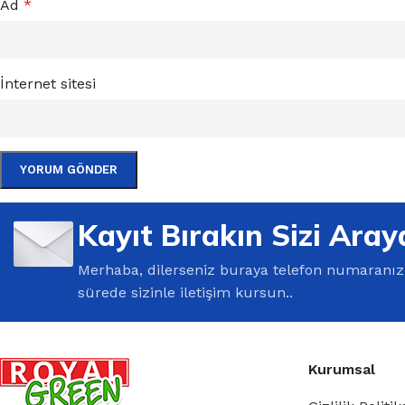
Ad
*
İnternet sitesi
Kayıt Bırakın Sizi Aray
Merhaba, dilerseniz buraya telefon numaranızı 
sürede sizinle iletişim kursun..
Kurumsal