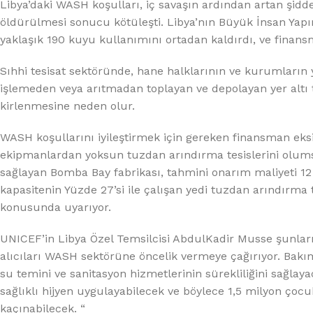
%10 INDIRIM
Libya’daki WASH koşulları, iç savaşın ardından artan şid
öldürülmesi sonucu kötüleşti. Libya’nın Büyük İnsan Yapım
yaklaşık 190 kuyu kullanımını ortadan kaldırdı, ve finansm
Sıhhi tesisat sektöründe, hane halklarının ve kurumların 
işlemeden veya arıtmadan toplayan ve depolayan yer altı ta
kirlenmesine neden olur.
WASH koşullarını iyileştirmek için gereken finansman eksik
Lux Plus Serisi
ekipmanlardan yoksun tuzdan arındırma tesislerini olumsu
sağlayan Bomba Bay fabrikası, tahmini onarım maliyeti 12
Ev tipi su arıtma cihazları
kapasitenin Yüzde 27’si ile çalışan yedi tuzdan arındırma
konusunda uyarıyor.
Satınal
UNICEF’in Libya Özel Temsilcisi AbdulKadir Musse şunları
alıcıları WASH sektörüne öncelik vermeye çağırıyor. Bakımı
su temini ve sanitasyon hizmetlerinin sürekliliğini sağla
sağlıklı hijyen uygulayabilecek ve böylece 1,5 milyon çocuk
kaçınabilecek. “