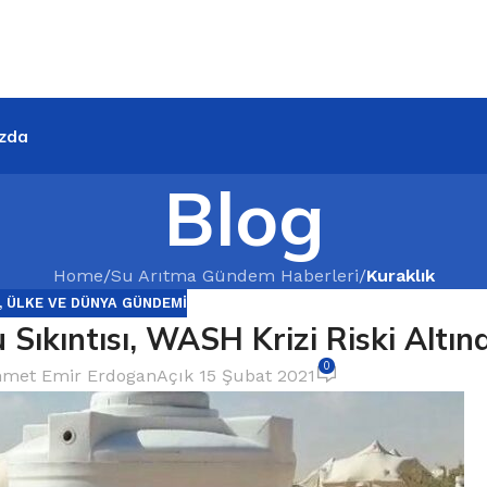
zda
Blog
Home
/
Su Arıtma Gündem Haberleri
/
Kuraklık
,
ÜLKE VE DÜNYA GÜNDEMI
 Sıkıntısı, WASH Krizi Riski Altın
0
met Emir Erdogan
Açık 15 Şubat 2021