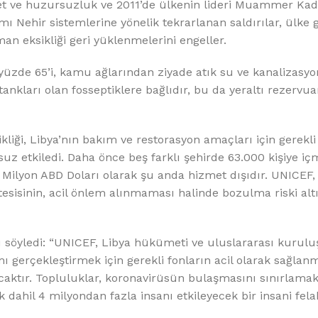
%10 INDIRIM
det ve huzursuzluk ve 2011’de ülkenin lideri Muammer Kad
ı Nehir sistemlerine yönelik tekrarlanan saldırılar, ülke 
an eksikliği geri yüklenmelerini engeller.
yüzde 65’i, kamu ağlarından ziyade atık su ve kanalizasyo
nkları olan fosseptiklere bağlıdır, bu da yeraltı rezervua
liği, Libya’nın bakım ve restorasyon amaçları için gerekli
Softlime Serisi
z etkiledi. Daha önce beş farklı şehirde 63.000 kişiye i
 Milyon ABD Doları olarak şu anda hizmet dışıdır. UNICEF,
Evtipi su arıtma cihazları
 tesisinin, acil önlem alınmaması halinde bozulma riski al
Satınal
 söyledi: “UNICEF, Libya hükümeti ve uluslararası kurulu
 gerçekleştirmek için gerekli fonların acil olarak sağlanma
yacaktır. Topluluklar, koronavirüsün bulaşmasını sınırlama
 dahil 4 milyondan fazla insanı etkileyecek bir insani fela