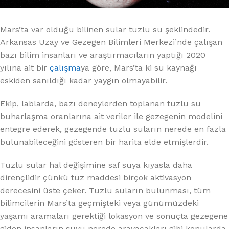
Mars’ta var olduğu bilinen sular tuzlu su şeklindedir.
Arkansas Uzay ve Gezegen Bilimleri Merkezi’nde çalışan
bazı bilim insanları ve araştırmacıların yaptığı 2020
yılına ait bir
çalışma
ya göre, Mars’ta ki su kaynağı
eskiden sanıldığı kadar yaygın olmayabilir.
Ekip, lablarda, bazı deneylerden toplanan tuzlu su
buharlaşma oranlarına ait veriler ile gezegenin modelini
entegre ederek, gezegende tuzlu suların nerede en fazla
bulunabileceğini gösteren bir harita elde etmişlerdir.
Tuzlu sular hal değişimine saf suya kıyasla daha
dirençlidir çünkü tuz maddesi birçok aktivasyon
derecesini üste çeker. Tuzlu suların bulunması, tüm
bilimcilerin Mars’ta geçmişteki veya günümüzdeki
yaşamı aramaları gerektiği lokasyon ve sonuçta gezegene
giden insanların suyu nerede arayacakları gibi konularda