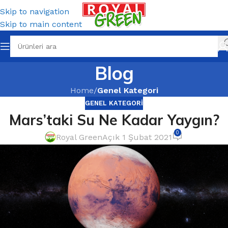
Skip to navigation
Skip to main content
Blog
Home
/
Genel Kategori
GENEL KATEGORI
Mars’taki Su Ne Kadar Yaygın?
0
Royal Green
Açık 1 Şubat 2021