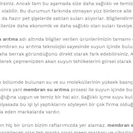
%10 INDIRIM
siniz. Ancak tam bu aşamada size daha sağlıklı ve temi
z olabilir. Bu durumun farkında olmayan yüz binlerce aile
 hazır pet şişelerde satılan suları alıyorlar. Bilgilendir
ailenize daha ekonomik ve daha sağlıklı olan suları tavsiye
 arıtma
adı altında bilgiler verilen ürünlerimizin tamamı 
 Membran su arıtma teknolojisi sayesinde suyun içinde bu
a berrak göründüğünü direkt olarak fark edebilirsiniz. Ay
lerek çeşmenizden akan suyun tehlikelerini görsel olarak 
Softlime Serisi
Evtipi su arıtma cihazları
lı bölümde bulunan su ve su moleküllerinin yüksek basnç
 sonra yani
membran su arıtma
prosesi ile suyun içinde b
Satınal
ğlığına uygun ve temiz bir hal alır. Sağlıklı içme suyu k
yasada bu işi iyi yaptıklarını söyleyen bir çok firma olduğu
iddia eden markalarda vardır.
len hiç bir ürün bizim raflarımızda yer alamaz.
membran s
 sunabilecek olan tek marka royal green markası ve cihazlad