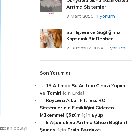
Dünya Su Günü 2025 ve Su
Arıtma Sistemleri
3 Mart 2025
1 yorum
Su Hijyeni ve Sağlığımız:
Kapsamlı Bir Rehber
2 Temmuz 2024
1 yorum
Son Yorumlar
15 Adımda Su Arıtma Cihazı Yapımı
ve Tamiri
için
Erdal
Roycera Alkali Filtresi: RO
Sistemlerinin Eksikliğini Gideren
Mükemmel Çözüm
için
Eyüp
5 Aşamalı Su Arıtma Cihazı Bağlantı
ızdan dolayı
Şeması
için
Ersin Bardakcı