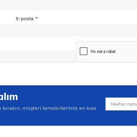
E-posta
*
alım
bırakın, müşteri temsilcilerimiz en kısa