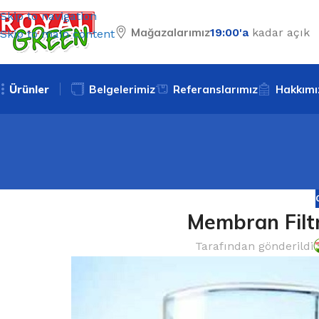
Skip to navigation
Mağazalarımız
19:00'a
kadar açık
Skip to main content
Ürünler
Belgelerimiz
Referanslarımız
Hakkımı
Membran Filtr
Tarafından gönderildi