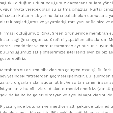
%10 INDIRIM
sağlıklı olduğunu düşündüğünüz damacana sulara yönelir
uygun fiyata verecek olan su arıtma cihazları kurtarıcını
cihazları kullanmak yerine daha pahalı olan damacana ya da
olarak başladığımız ve yayımladığımız yazılar ile size ve 
Firması olduğumuz Royal Green ürünlerinde
membran su
insan sağlığına uygun su üretimi yapabilen cihazlardır.
zararlı maddeler ve çamur tamamen ayrıştırılır. Suyun dah
bulunduğumuz satış ofislerimize isterseniz evinize biz ge
Lux Plus Serisi
gösterebiliriz.
Ev tipi su arıtma cihazları
Membran su arıtma cihazlarının çalışma mantığı iki fark
seviyesindeki filtrelerden geçmesi işlemidir. Bu işlemden
Satınal
zararlı organizmalar sudan atılır. Ve su tamamen insan sa
istiyorsanız bu cihazlara dikkat etmenizi öneririz. Çünkü pi
şekilde kalite belgeleri olmayan ve aynı işi yaptıklarını 
Piyasa içinde bulunan ve merdiven altı şeklinde tabir edi
teknolojisine sahip ve istediğiz şekilde sağlıklı suyu size