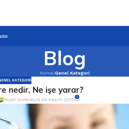
zda
Blog
Home
/
Genel Kategori
GENEL KATEGORI
e nedir, Ne işe yarar?
0
Royal Green
Açık 24 Kasım 2016