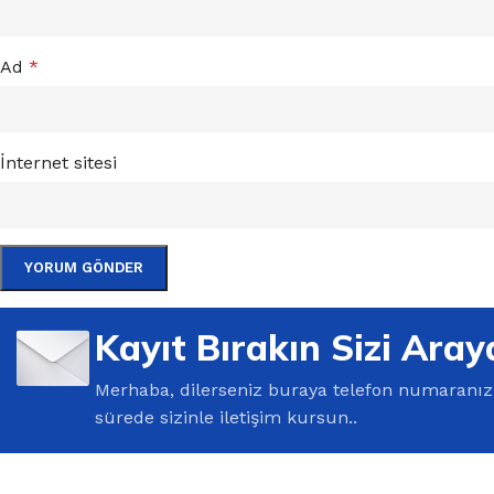
Ad
*
İnternet sitesi
Kayıt Bırakın Sizi Aray
Merhaba, dilerseniz buraya telefon numaranızı 
sürede sizinle iletişim kursun..