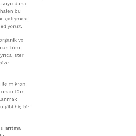
%10 INDIRIM
z suyu daha
 halen bu
me çalışması
 ediyoruz.
organik ve
lunan tüm
rıca ister
size
Picasso Su Arıtma
Evtipi su arıtma cihazları
 ile mikron
ulunan tüm
Satınal
ullanmak
 gibi hiç bir
u arıtma
ır.