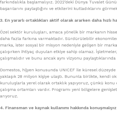
farkındalıkla başlamalıyız. 2022’deki Dünya Tuvalet Günü’
başarılarını paylaştığını ve etkilerini kutladıklarını görme
3. En yararlı ortaklıkları aktif olarak ararken daha hızlı h
Özel sektör kuruluşları, amaca yönelik bir markanın hisse
daha fazla farkına varmaktadır. Sürdürülebilir ekonomiler 
marka, ister sosyal bir misyon nedeniyle gelişen bir mark
çalışırken ihtiyaç duyulan etkiye sahip olamaz. İşletmeler
çalışmalıdır ve bunu ancak aynı vizyonu paylaştıklarında y
Domestos, hijyen konusunda UNICEF ile küresel düzeyde ç
yaklaşık 28 milyon kişiye ulaştı. Bununla birlikte, kend
kuruluşlarla yerel olarak ortaklık yapıyoruz, çünkü konu
çalışma ortamları vardır. Programı yeni bölgelere genişlet
arıyoruz.
4. Finansman ve kaynak kullanımı hakkında konuşmalıyız