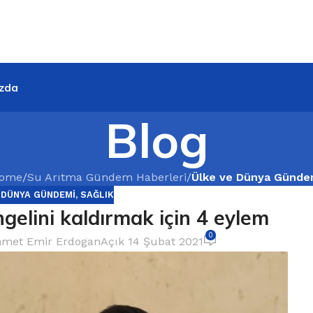
zda
Blog
ome
/
Su Arıtma Gündem Haberleri
/
Ülke ve Dünya Günde
 DÜNYA GÜNDEMI
,
SAĞLIK
gelini kaldırmak için 4 eylem
0
met Emir Erdogan
Açık 14 Şubat 2021