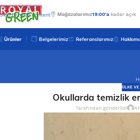
Skip to navigation
Mağazalarımız
19:00'a
kadar açık
Skip to main content
Ürünler
Belgelerimiz
Referanslarımız
Hakkımı
H
ÜLKE VE
Okullarda temizlik en
Tarafından gönderildi
Ah