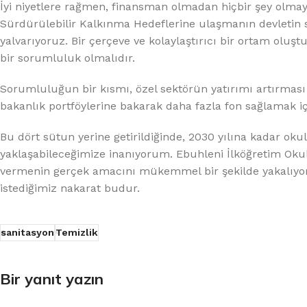
İyi niyetlere rağmen, finansman olmadan hiçbir şey olmayac
Sürdürülebilir Kalkınma Hedeflerine ulaşmanın devletin s
yalvarıyoruz. Bir çerçeve ve kolaylaştırıcı bir ortam o
bir sorumluluk olmalıdır.
Sorumluluğun bir kısmı, özel sektörün yatırımı artırması 
bakanlık portföylerine bakarak daha fazla fon sağlamak iç
Bu dört sütun yerine getirildiğinde, 2030 yılına kadar ok
yaklaşabileceğimize inanıyorum. Ebuhleni İlköğretim Okulu
vermenin gerçek amacını mükemmel bir şekilde yakalıyor:
istediğimiz nakarat budur.
sanitasyon
Temizlik
Bir yanıt yazın