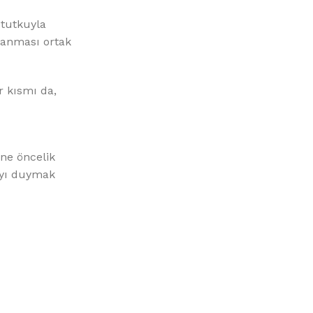
 tutkuyla
lanması ortak
r kısmı da,
ine öncelik
ayı duymak