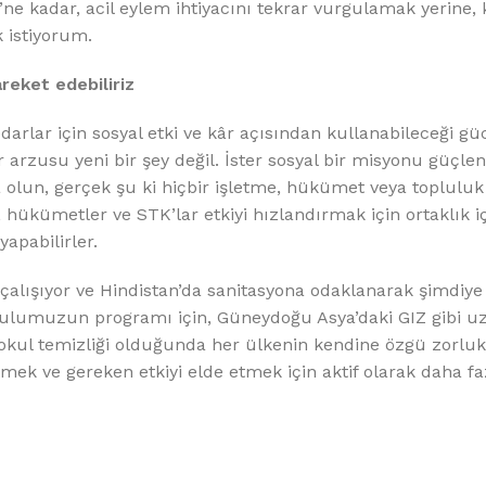
ne kadar, acil eylem ihtiyacını tekrar vurgulamak yerine,
k istiyorum.
areket edebiliriz
darlar için sosyal etki ve kâr açısından kullanabileceği g
arzusu yeni bir şey değil. İster sosyal bir misyonu güçlen
a olun, gerçek şu ki hiçbir işletme, hükümet veya topluluk
, hükümetler ve STK’lar etkiyi hızlandırmak için ortaklık i
apabilirler.
alışıyor ve Hindistan’da sanitasyona odaklanarak şimdiye
i okulumuzun programı için, Güneydoğu Asya’daki GIZ gibi 
 okul temizliği olduğunda her ülkenin kendine özgü zorluk
mek ve gereken etkiyi elde etmek için aktif olarak daha faz