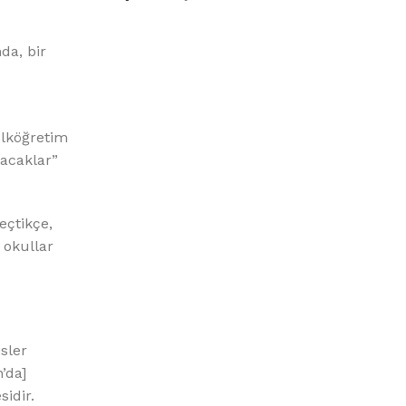
%10 INDIRIM
da, bir
İlköğretim
acaklar”
Picasso Su Arıtma
eçtikçe,
Evtipi su arıtma cihazları
 okullar
Satınal
sler
’da]
idir.