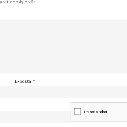
şaretlenmişlerdir
E-posta
*