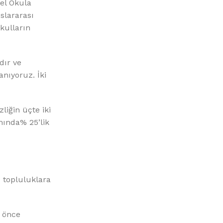
el Okula
slararası
kulların
dır ve
anıyoruz. İki
liğin üçte iki
mında% 25’lik
 topluluklara
n önce