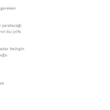
n gereken
 yaratacağı
ının bu yıl%
adar belirgin
duğu
ize