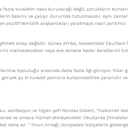
%10 INDIRIM
fazla tuvaletin nasıl kurulacağı değil, çocukların bunları
lerin bakımı ve çalışır durumda tutulmasıdır. Aynı zaman
 pozitif temizlik alışkanlıkları yaratmaya nasıl yardımcı
 gitmek kolay değildir. Güney Afrika, Soweto’daki Ebuhleni 
ini mahvedecekler veya eve dönene kadar kendilerini tut
Softlime Serisi
alkınma topluluğu arasında daha fazla ilgi görüyor. Yıllar g
Evtipi su arıtma cihazları
erçek şu ki tuvalet yalnızca kullanılabilirse yararlıdır ve
Satınal
su, sanitasyon ve hijyen şefi Nicolas Osbert, “hükümet tesi
yecek ve amaca hizmet etmeyecektir. Okullarda [Hindistan
t daha az. ” Onun örneği, dünyadaki bütçelerin gösterges