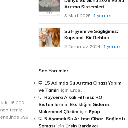
Dünya Su Günü 2025 ve Su
Arıtma Sistemleri
3 Mart 2025
1 yorum
Su Hijyeni ve Sağlığımız:
Kapsamlı Bir Rehber
2 Temmuz 2024
1 yorum
Son Yorumlar
15 Adımda Su Arıtma Cihazı Yapımı
ve Tamiri
için
Erdal
Roycera Alkali Filtresi: RO
’taki 15.000
Sistemlerinin Eksikliğini Gideren
lenen temiz
Mükemmel Çözüm
için
Eyüp
 genelinde 698
5 Aşamalı Su Arıtma Cihazı Bağlantı
Şeması
için
Ersin Bardakcı