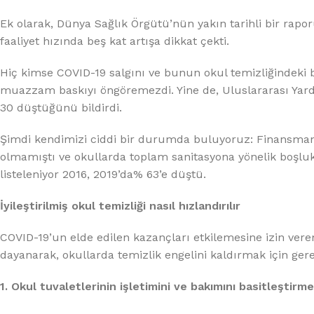
Ek olarak, Dünya Sağlık Örgütü’nün yakın tarihli bir rapo
faaliyet hızında beş kat artışa dikkat çekti.
Hiç kimse COVID-19 salgını ve bunun okul temizliğindeki
muazzam baskıyı öngöremezdi. Yine de, Uluslararası Yardım
30 düştüğünü bildirdi.
Şimdi kendimizi ciddi bir durumda buluyoruz: Finansman 
olmamıştı ve okullarda toplam sanitasyona yönelik boşluk
listeleniyor 2016, 2019’da% 63’e düştü.
İyileştirilmiş okul temizliği nasıl hızlandırılır
COVID-19’un elde edilen kazançları etkilemesine izin ver
dayanarak, okullarda temizlik engelini kaldırmak için ge
1. Okul tuvaletlerinin işletimini ve bakımını basitleştirme