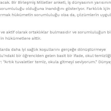
ak. Bir Birleşmiş Milletler anketi, iş dünyasının yarısının
orumluluğu olduğuna inandığını gösteriyor. Farklılık için
luşturmak hükümetin sorumluluğu olsa da, çözümlerin uygu
ve aktif olarak ortaklıklar bulmasıdır ve sorumluluğun bi
in hükümetlere aittir.
ullarda daha iyi sağlık koşullarını gerçeğe dönüştürmeye
’ndaki bir öğrenciden gelen basit bir ifade, okul temizliğ
 “Artık tuvaletler temiz, okula gitmeyi seviyorum.” Düny