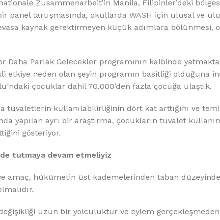
ationale Zusammenarbeit’in Manila, Filipinler’deki bölges
 panel tartışmasında, okullarda WASH için ulusal ve ulu
devasa kaynak gerektirmeyen küçük adımlara bölünmesi, o
er Daha Parlak Gelecekler programının kalbinde yatmakta
li etkiye neden olan şeyin programın basitliği olduğuna in
lu’ndaki çocuklar dahil 70.000’den fazla çocuğa ulaştık.
aletlerin kullanılabilirliğinin dört kat arttığını ve temiz
ında yapılan ayrı bir araştırma, çocukların tuvalet kullanı
iğini gösteriyor.
demde tutmaya devam etmeliyiz
 ve amaç, hükümetin üst kademelerinden taban düzeyinde
lmalıdır.
değişikliği uzun bir yolculuktur ve eylem gerçekleşmede