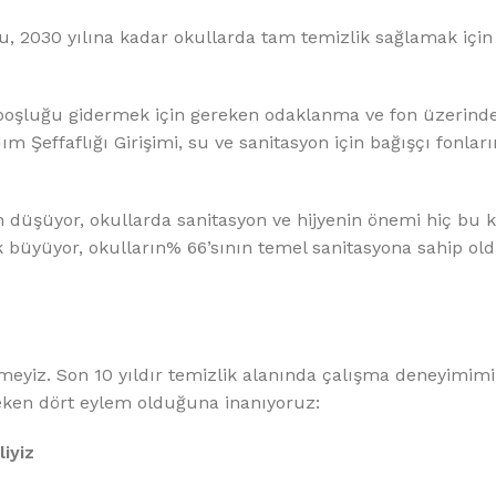
ru, 2030 yılına kadar okullarda tam temizlik sağlamak içi
 boşluğu gidermek için gereken odaklanma ve fon üzerinde
 Şeffaflığı Girişimi, su ve sanitasyon için bağışçı fonlar
düşüyor, okullarda sanitasyon ve hijyenin önemi hiç bu k
 büyüyor, okulların% 66’sının temel sanitasyona sahip ol
emeyiz. Son 10 yıldır temizlik alanında çalışma deneyimim
reken dört eylem olduğuna inanıyoruz:
liyiz