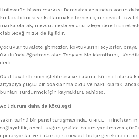
%10 INDIRIM
Unilever’in hijyen markası Domestos açısından sorun daha 
kullanabilmesi ve kullanmak istemesi için mevcut tuvalet
marka olarak, mevcut nesle ve onu izleyenlere hizmet eden
olabileceğimizle de ilgilidir.
Çocuklar tuvalete gitmezler, koktuklarını söylerler, oraya
Okulu’nda öğretmen olan Tengiwe Molidemthuni, “Kendiler
dedi.
Lux Plus Serisi
Okul tuvaletlerinin işletilmesi ve bakımı, küresel olarak k
Ev tipi su arıtma cihazları
altyapıya güçlü bir odaklanma oldu ve haklı olarak, ancak g
bunları sürdürmek için kaynaklara sahipse.
Satınal
Acil durum daha da kötüleşti
Yakın tarihli bir panel tartışmasında, UNICEF Hindistan’ın 
sağlayabilir, ancak uygun şekilde bakım yapılmazsa çürü
operasyonlar ve bakım için mevcut bütçe gerekenden on ka