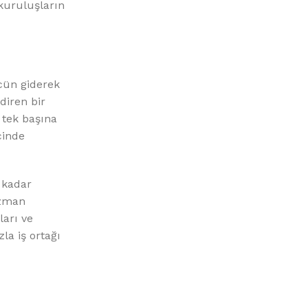
 kuruluşların
ücün giderek
diren bir
 tek başına
çinde
 kadar
uzman
ları ve
la iş ortağı