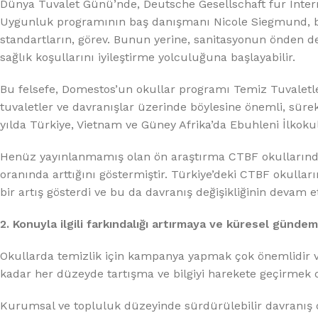
Dünya Tuvalet Günü’nde, Deutsche Gesellschaft fur Intern
Uygunluk programının baş danışmanı Nicole Siegmund, bir
standartların, görev. Bunun yerine, sanitasyonun önden 
sağlık koşullarını iyileştirme yolculuğuna başlayabilir.
Bu felsefe, Domestos’un okullar programı Temiz Tuvaletl
tuvaletler ve davranışlar üzerinde böylesine önemli, sürek
yılda Türkiye, Vietnam ve Güney Afrika’da Ebuhleni İlkoku
Henüz yayınlanmamış olan ön araştırma CTBF okullarında tuv
oranında arttığını göstermiştir. Türkiye’deki CTBF okullar
bir artış gösterdi ve bu da davranış değişikliğinin devam ett
2. Konuyla ilgili farkındalığı artırmaya ve küresel gün
Okullarda temizlik için kampanya yapmak çok önemlidir
kadar her düzeyde tartışma ve bilgiyi harekete geçirmek o
Kurumsal ve topluluk düzeyinde sürdürülebilir davranış 