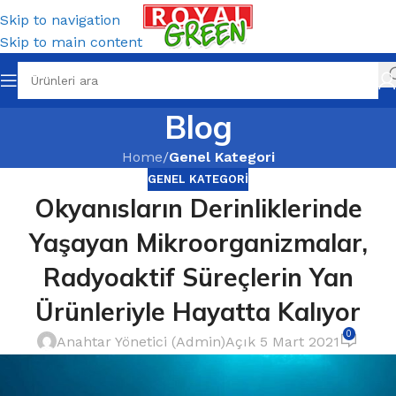
Skip to navigation
Skip to main content
Blog
Home
/
Genel Kategori
GENEL KATEGORI
Okyanısların Derinliklerinde
Yaşayan Mikroorganizmalar,
Radyoaktif Süreçlerin Yan
Ürünleriyle Hayatta Kalıyor
0
Anahtar Yönetici (Admin)
Açık 5 Mart 2021