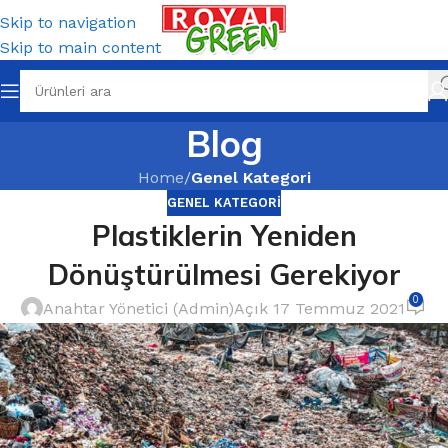
Skip to navigation
Skip to main content
Blog
Home
/
Genel Kategori
GENEL KATEGORI
Plastiklerin Yeniden
Dönüştürülmesi Gerekiyor
0
Anahtar Yönetici (Admin)
Açık 17 Temmuz 2021