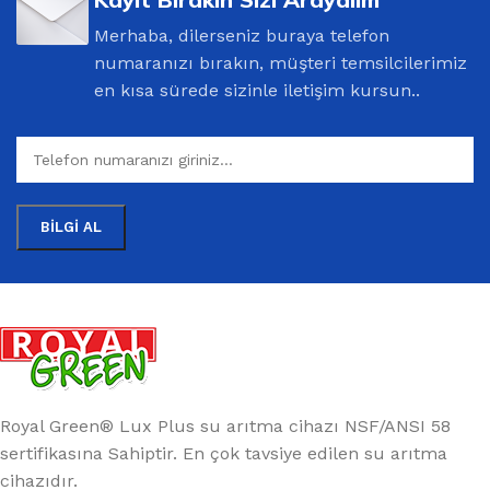
Merhaba, dilerseniz buraya telefon
numaranızı bırakın, müşteri temsilcilerimiz
en kısa sürede sizinle iletişim kursun..
Royal Green® Lux Plus su arıtma cihazı NSF/ANSI 58
sertifikasına Sahiptir. En çok tavsiye edilen su arıtma
cihazıdır.