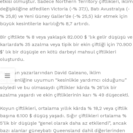
etkisi olmuştur. Sadece Northern Territory çiftlikleri, iklim
değişikliğine atfedilen Victoria (-% 37,1), Batı Avustralya (-
% 25,8) ve Yeni Güney Galler’de (-% 25,5) kâr etmek için
büyük kesintilerle karlılığı% 8,7 artırdı.
Bir çiftlikte % 8 veya yaklaşık 82.000 $ ‘lık gelir düşüşü ve
karlarda% 35 azalma veya tipik bir ekin çiftliği için 70.900
$’ lık bir düşüşle en kötü darbeyi mahsul çiftlikleri
oluşturdu.
Raporun yazarlarından David Galeano, iklim
değişkenliğine uyumun “kesinlikle yardımcı olduğunu”
söyledi ve bu olmasaydı çiftlikler kârda % 26’lık bir
azalma yaşardı ve ekin çiftliklerinin karı % 49 düşecekti.
Koyun çiftlikleri, ortalama yıllık kârda % 18,2 veya çiftlik
başına 6.100 $ düşüş yaşadı. Sığır çiftlikleri ortalama %
5’lik bir düşüşle “genel olarak daha az etkilendi”, ancak
bazı alanlar güneybatı Queensland dahil diğerlerinden