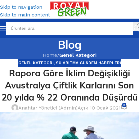
Skip to navigation
Skip to main content
Blog
Home
/
Genel Kategori
GENEL KATEGORI
,
SU ARITMA GÜNDEM HABERLERI
Rapora Göre İklim Değişikliği
Avustralya Çiftlik Karlarını Son
20 yılda % 22 Oranında Düşürdü
0
Anahtar Yönetici (Admin)
Açık 10 Ocak 2021