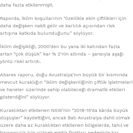
daha fazla etkilenmişti.
Raporda, iklim koşullarının “özellikle ekin çiftlikleri için
daha değişken nakit gelir ve karlılık açısından risk
artışına katkıda bulunduğunu” söylüyor.
İklim değişikliği, 2000’den bu yana iki katından fazla
artan “çok düşük” kar % 2’nin altında – şansıyla aşağı
yönlü riski artırdı.
Abares raporu, doğu Avustralya’nın büyük bir kısmında
mevcut kuraklığın “iklim değişkenliğinin çiftlik işletmeleri
ve haneler üzerinde sahip olabileceği dramatik etkileri
gösterdiğini” söylüyor.
Kuraklıktan etkilenen NSW’nin “2018-19’da kârda büyük
düşüşler” kaydettiğini, ancak Batı Avustralya dahil olmak
üzere daha az kuraklıktan etkilenen bölgelerde, tahıl ve
hayvancılık için yüksek emtia fiyatları nedeniyle kar