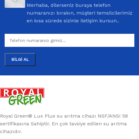
Merhaba, dilerseniz buraya telefon
numaranızı bırakın, müşteri temsilcilerimiz
en kısa sürede sizinle iletişim kursun..
Royal Green® Lux Plus su arıtma cihazı NSF/ANSI 58
sertifikasına Sahiptir. En çok tavsiye edilen su arıtma
cihazıdır.