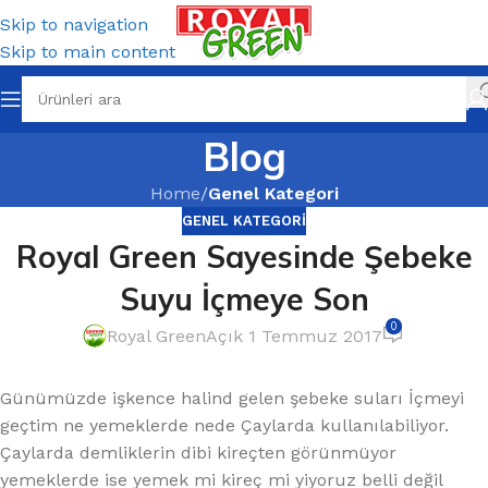
Skip to navigation
Skip to main content
Blog
Home
/
Genel Kategori
GENEL KATEGORI
Royal Green Sayesinde Şebeke
Suyu İçmeye Son
0
Royal Green
Açık 1 Temmuz 2017
Günümüzde işkence halind gelen şebeke suları İçmeyi
geçtim ne yemeklerde nede Çaylarda kullanılabiliyor.
Çaylarda demliklerin dibi kireçten görünmüyor
yemeklerde ise yemek mi kireç mi yiyoruz belli değil