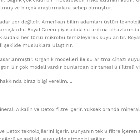
 olmuş ve birçok araştırmalara sebep olmuştur.
adar zor değildir. Amerikan bilim adamları üstün teknoloji
rlamışlardır. Royal Green piyasadaki su arıtma cihazlarınd
erek sudaki her türlü mikrobu temizleyerek suyu arıtır. Roy
i şekilde musluklara ulaştırır.
asarlanmıştır. Organik modelleri ile su arıtma cihazı suy
tır. Bir çok modeli vardır bunlardan bir tanesi 8 Filtreli v
hakkında biraz bilgi verelim. ..
al, Alkalin ve Detox filtre içerir. Yüksek oranda minerall
e Detox teknolojilerini içerir. Dünyanın tek 8 filtre içeren
ğerli ve sağlıklı suyu elde etmenizi sağlar.