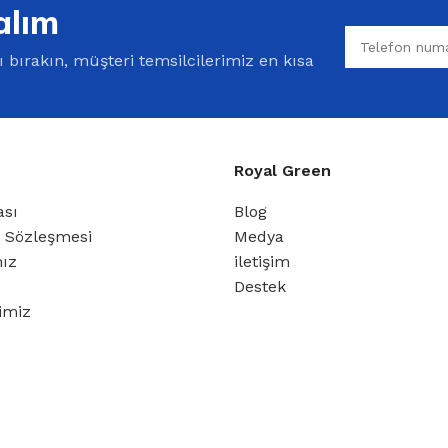
alım
bırakın, müşteri temsilcilerimiz en kısa
Royal Green
ası
Blog
ş Sözleşmesi
Medya
mız
iletişim
Destek
rimiz