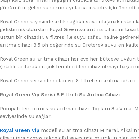
günümüze gelen su sorunu yıllarca insanlık için önemli
Royal Green sayesinde artık sağlıklı suya ulaşmak eskisi k
geliştirmiş oldukları Royal Green su arıtma cihazını tasa
üstün bir cihazdır. 8 filtresi ile suyu saf su haline getir
arıtma cihazı 8.5 ph değerinde su üreterek suyu en kalitel
Royal Green su arıtma cihazı her eve her bütçeye uygun t
şekilde arıtarak en çok tercih edilen cihaz olmayı başarmış
Royal Green serisinden olan vip 8 filtreli su arıtma cihazı 
Royal Green Vip Serisi 8 Filtreli Su Arıtma Cihazı
Pompalı ters ozmos su arıtma cihazı. Toplam 8 aşama. Miner
seviyesinde su sağlar.
Royal Green Vip
modeli su arıtma cihazı Mineral, Alkalin v
cihazı ters ozmos teknolojisi sayesinde mümkün olan en de