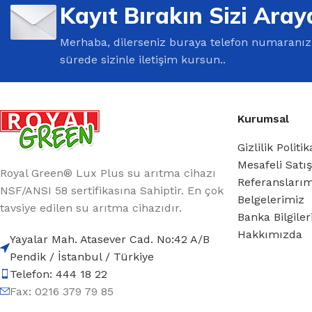
Kayıt Bırakın Sizi Aray
Merhaba, dilerseniz buraya telefon numaranızı 
sürede sizinle iletişim kursun..
Kurumsal
Gizlilik Politik
Mesafeli Satı
Royal Green® Lux Plus su arıtma cihazı
Referansları
NSF/ANSI 58 sertifikasına Sahiptir. En çok
Belgelerimiz
tavsiye edilen su arıtma cihazıdır.
Banka Bilgile
Hakkımızda
Yayalar Mah. Atasever Cad. No:42 A/B
Pendik / İstanbul / Türkiye
Telefon: 444 18 22
Fax: 0216 379 79 85