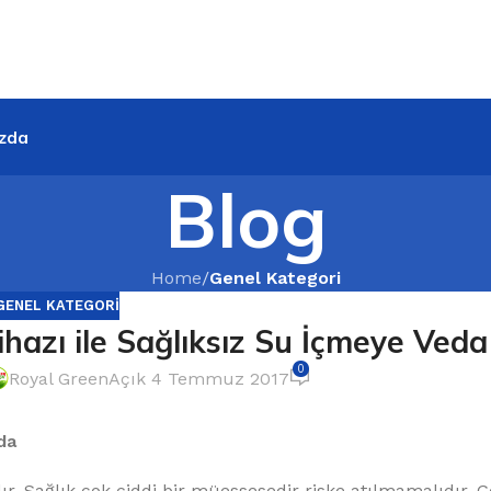
zda
Blog
Home
/
Genel Kategori
GENEL KATEGORI
hazı ile Sağlıksız Su İçmeye Veda
0
Royal Green
Açık 4 Temmuz 2017
da
ır. Sağlık çok ciddi bir müessesedir riske atılmamalıdır. 