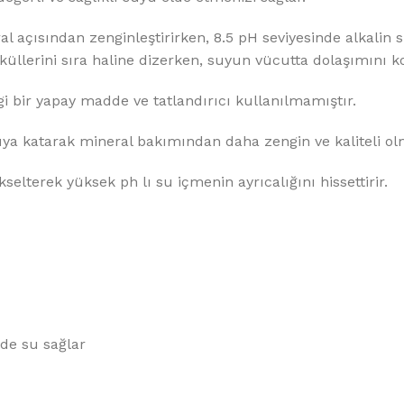
%10 INDIRIM
ral açısından zenginleştirirken, 8.5 pH seviyesinde alkalin 
üllerini sıra haline dizerken, suyun vücutta dolaşımını kol
i bir yapay madde ve tatlandırıcı kullanılmamıştır.
uya katarak mineral bakımından daha zengin ve kaliteli ol
selterek yüksek ph lı su içmenin ayrıcalığını hissettirir.
Softlime Serisi
Evtipi su arıtma cihazları
Satınal
nde su sağlar