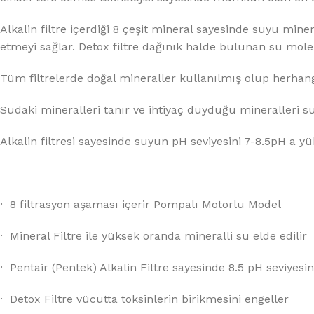
%10 INDIRIM
Alkalin filtre içerdiği 8 çeşit mineral sayesinde suyu mine
etmeyi sağlar. Detox filtre dağınık halde bulunan su molek
Tüm filtrelerde doğal mineraller kullanılmış olup herhang
Sudaki mineralleri tanır ve ihtiyaç duyduğu mineralleri s
Alkalin filtresi sayesinde suyun pH seviyesini 7-8.5pH a yük
Lux Plus Serisi
Ev tipi su arıtma cihazları
· 8 filtrasyon aşaması içerir Pompalı Motorlu Model
Satınal
· Mineral Filtre ile yüksek oranda mineralli su elde edilir
· Pentair (Pentek) Alkalin Filtre sayesinde 8.5 pH seviyesi
· Detox Filtre vücutta toksinlerin birikmesini engeller