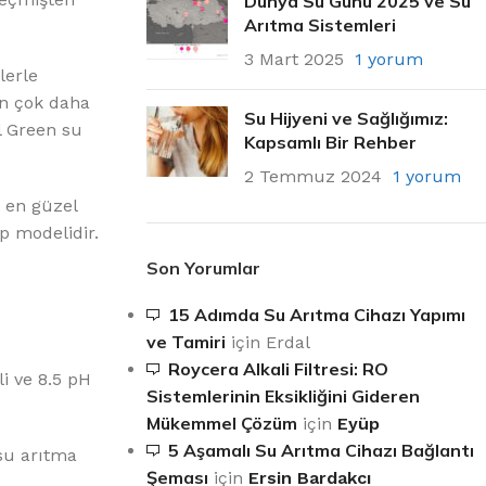
Dünya Su Günü 2025 ve Su
Arıtma Sistemleri
3 Mart 2025
1 yorum
lerle
an çok daha
Su Hijyeni ve Sağlığımız:
al Green su
Kapsamlı Bir Rehber
2 Temmuz 2024
1 yorum
u en güzel
ip modelidir.
Son Yorumlar
15 Adımda Su Arıtma Cihazı Yapımı
ve Tamiri
için
Erdal
Roycera Alkali Filtresi: RO
i ve 8.5 pH
Sistemlerinin Eksikliğini Gideren
Mükemmel Çözüm
için
Eyüp
5 Aşamalı Su Arıtma Cihazı Bağlantı
 su arıtma
Şeması
için
Ersin Bardakcı