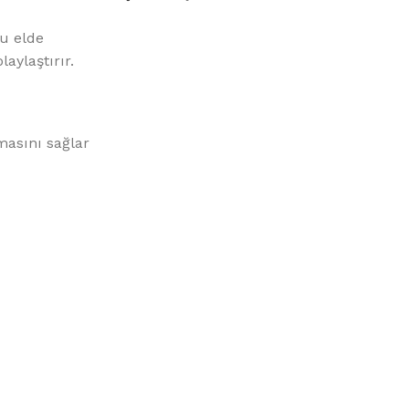
%10 INDIRIM
su elde
aylaştırır.
masını sağlar
Picasso Su Arıtma
Evtipi su arıtma cihazları
Satınal