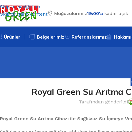
Skip to navigation
Mağazalarımız
19:00'a
kadar açık
Skip to main content
Ürünler
Belgelerimiz
Referanslarımız
Hakkımı
Royal Green Su Arıtma Ci
Tarafından gönderildi
Royal Green Su Arıtma Cihazı ile Sağlıksız Su İçmeye Ve
Sağlıksız sular insan sağlığını oldukça tehlikeye atmaktad