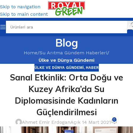
Skip to navigation
Skip to main content
Blog
Home
/
Su Arıtma Gündem Haberleri
/
Ülke ve Dünya Gündemi
ÜLKE VE DÜNYA GÜNDEMI
,
HABER
Sanal Etkinlik: Orta Doğu ve
Kuzey Afrika’da Su
Diplomasisinde Kadınların
Güçlendirilmesi
0
Ahmet Emir Erdogan
Açık 14 Mart 2021