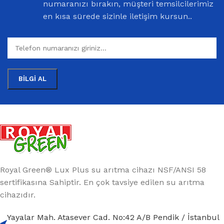
numaranızı bırakın, müşteri temsilcilerimiz
en kısa sürede sizinle iletişim kursun..
Royal Green® Lux Plus su arıtma cihazı NSF/ANSI 58
sertifikasına Sahiptir. En çok tavsiye edilen su arıtma
cihazıdır.
Yayalar Mah. Atasever Cad. No:42 A/B Pendik / İstanbul