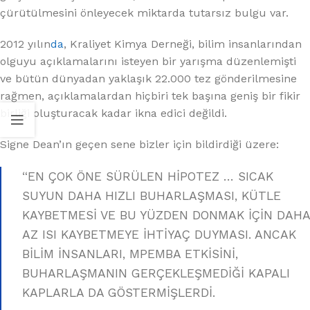
çürütülmesini önleyecek miktarda tutarsız bulgu var.
2012 yılın
da
, Kraliyet Kimya Derneği, bilim insanlarından
olguyu açıklamalarını isteyen bir yarışma düzenlemişti
ve bütün dünyadan yaklaşık 22.000 tez gönderilmesine
rağmen, açıklamalardan hiçbiri tek başına geniş bir fikir
birliği oluşturacak kadar ikna edici değildi.
Signe Dean’ın geçen sene bizler için bildirdiği üzere:
“EN ÇOK ÖNE SÜRÜLEN HİPOTEZ … SICAK
SUYUN DAHA HIZLI BUHARLAŞMASI, KÜTLE
KAYBETMESİ VE BU YÜZDEN DONMAK İÇİN DAHA
AZ ISI KAYBETMEYE İHTİYAÇ DUYMASI. ANCAK
BİLİM İNSANLARI, MPEMBA ETKİSİNİ,
BUHARLAŞMANIN GERÇEKLEŞMEDİĞİ KAPALI
KAPLARLA DA GÖSTERMİŞLERDİ.