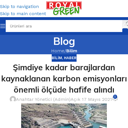
Skip to navigation
Skip to main content
Blog
Home
/
Bilim
BILIM
,
HABER
Şimdiye kadar barajlardan
kaynaklanan karbon emisyonları
önemli ölçüde hafife alındı
0
Anahtar Yönetici (Admin)
Açık 17 Mayıs 2021