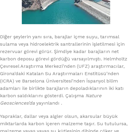
Diğer şeylerin yanı sıra, barajlar içme suyu, tarımsal
sulama veya hidroelektrik santrallerinin işletilmesi için
rezervuar görevi görür. Şimdiye kadar barajların net
karbon deposu görevi gördüğü varsayılmıştı. Helmholtz
Çevresel Araştırma Merkezi’nden (UFZ) araştırmacılar,
Girona’daki Katalan Su Araştırmaları Enstitüsü’nden
(ICRA) ve Barselona Üniversitesi’nden İspanyol bilim
adamları ile birlikte barajların depoladıklarının iki katı
karbon saldıklarını gösterdi. Çalışma
Nature
Geosciences’da
yayınlandı .
Yapraklar, dallar veya algler olsun, akarsular büyük
miktarlarda karbon içeren malzeme taşır. Su tutulursa,
malzeme yavaş yavaş su kütlesinin dibinde çöker ve