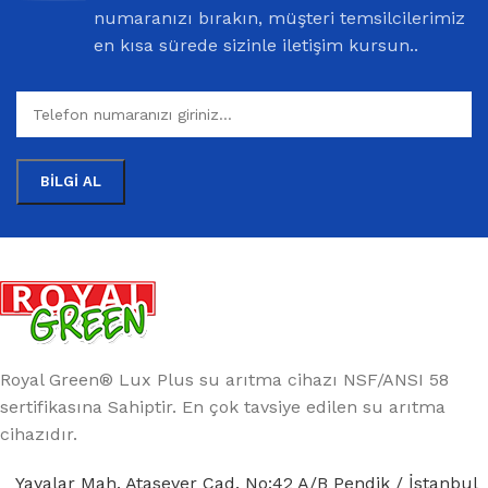
numaranızı bırakın, müşteri temsilcilerimiz
en kısa sürede sizinle iletişim kursun..
Royal Green® Lux Plus su arıtma cihazı NSF/ANSI 58
sertifikasına Sahiptir. En çok tavsiye edilen su arıtma
cihazıdır.
Yayalar Mah. Atasever Cad. No:42 A/B Pendik / İstanbul