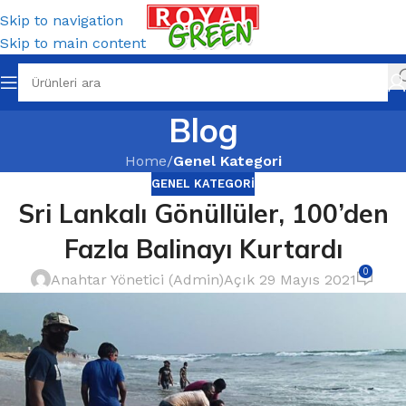
Skip to navigation
Skip to main content
Blog
Home
/
Genel Kategori
GENEL KATEGORI
Sri Lankalı Gönüllüler, 100’den
Fazla Balinayı Kurtardı
0
Anahtar Yönetici (Admin)
Açık 29 Mayıs 2021