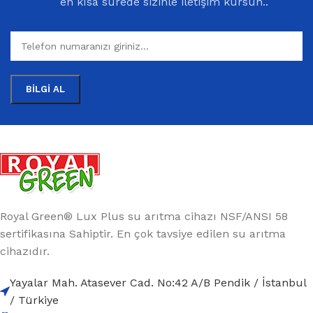
en kısa sürede sizinle iletişim kursun..
Royal Green® Lux Plus su arıtma cihazı NSF/ANSI 58
sertifikasına Sahiptir. En çok tavsiye edilen su arıtma
cihazıdır.
Yayalar Mah. Atasever Cad. No:42 A/B Pendik / İstanbul
/ Türkiye