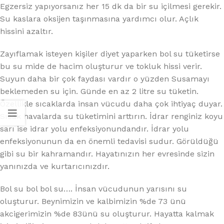
Egzersiz yapıyorsanız her 15 dk da bir su içilmesi gerekir.
Su kaslara oksijen taşınmasına yardımcı olur. Açlık
hissini azaltır.
Zayıflamak isteyen kişiler diyet yaparken bol su tüketirse
bu su mide de hacim oluşturur ve tokluk hissi verir.
Suyun daha bir çok faydası vardır o yüzden Susamayı
beklemeden su için. Günde en az 2 litre su tüketin.
Özellikle sıcaklarda insan vücudu daha çok ihtiyaç duyar.
Sıcak havalarda su tüketimini arttırın. İdrar renginiz koyu
sarı ise idrar yolu enfeksiyonundandır. İdrar yolu
enfeksiyonunun da en önemli tedavisi sudur. Görüldüğü
gibi su bir kahramandır. Hayatınızın her evresinde sizin
yanınızda ve kurtarıcınızdır.
Bol su bol bol su…. İnsan vücudunun yarısını su
oluşturur. Beynimizin ve kalbimizin %de 73 ünü
akcigerimizin %de 83ünü su oluşturur. Hayatta kalmak