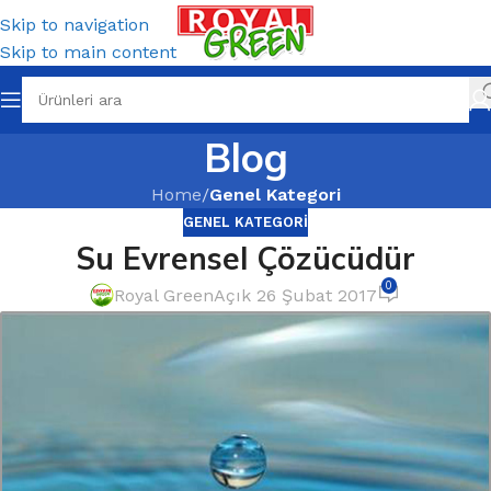
Skip to navigation
Skip to main content
Blog
Home
/
Genel Kategori
GENEL KATEGORI
Su Evrensel Çözücüdür
0
Royal Green
Açık 26 Şubat 2017