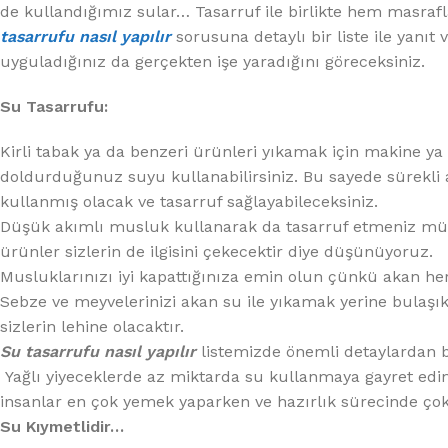
%10 INDIRIM
de kullandığımız sular… Tasarruf ile birlikte hem masrafla
tasarrufu nasıl yapılır
sorusuna detaylı bir liste ile yanıt
uyguladığınız da gerçekten işe yaradığını göreceksiniz.
Su Tasarrufu:
Kirli tabak ya da benzeri ürünleri yıkamak için makine y
doldurduğunuz suyu kullanabilirsiniz. Bu sayede sürekli a
kullanmış olacak ve tasarruf sağlayabileceksiniz.
Lux Plus Serisi
Düşük akımlı musluk kullanarak da tasarruf etmeniz müm
ürünler sizlerin de ilgisini çekecektir diye düşünüyoruz.
Ev tipi su arıtma cihazları
Musluklarınızı iyi kapattığınıza emin olun çünkü akan her
Sebze ve meyvelerinizi akan su ile yıkamak yerine bulaşık
Satınal
sizlerin lehine olacaktır.
Su tasarrufu nasıl yapılır
listemizde önemli detaylardan b
Yağlı yiyeceklerde az miktarda su kullanmaya gayret edin
insanlar en çok yemek yaparken ve hazırlık sürecinde çok
Su Kıymetlidir…