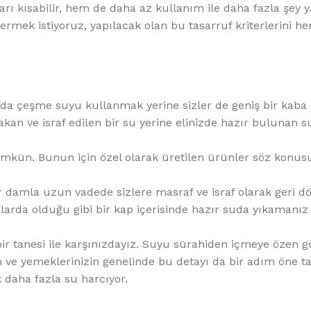
%10 INDIRIM
rı kısabilir, hem de daha az kullanım ile daha fazla şey y
 vermek istiyoruz, yapılacak olan bu tasarruf kriterlerini h
a da çeşme suyu kullanmak yerine sizler de geniş bir kaba
kan ve israf edilen bir su yerine elinizde hazır bulunan 
Softlime Serisi
kün. Bunun için özel olarak üretilen ürünler söz konus
Evtipi su arıtma cihazları
 damla uzun vadede sizlere masraf ve israf olarak geri dö
larda olduğu gibi bir kap içerisinde hazır suda yıkamanız
Satınal
ir tanesi ile karşınızdayız. Suyu sürahiden içmeye özen gö
 ve yemeklerinizin genelinde bu detayı da bir adım öne t
 daha fazla su harcıyor.