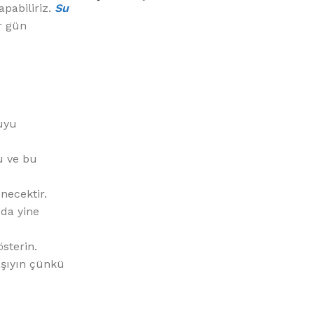
%10 INDIRIM
apabiliriz.
Su
er gün
suyu
Picasso Su Arıtma
u ve bu
Evtipi su arıtma cihazları
necektir.
 da yine
Satınal
sterin.
aşıyın çünkü