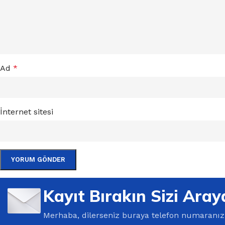
Ad
*
İnternet sitesi
Kayıt Bırakın Sizi Aray
Merhaba, dilerseniz buraya telefon numaranızı 