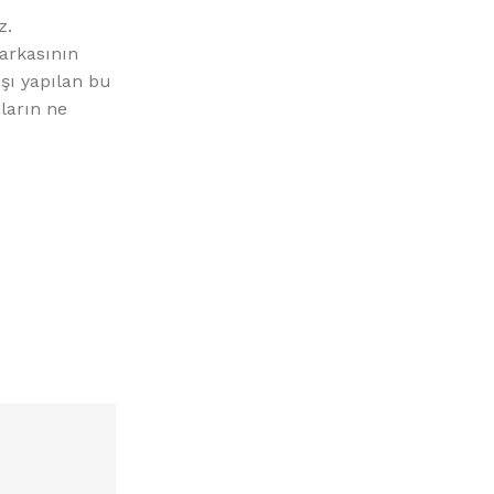
z.
markasının
ışı yapılan bu
ların ne