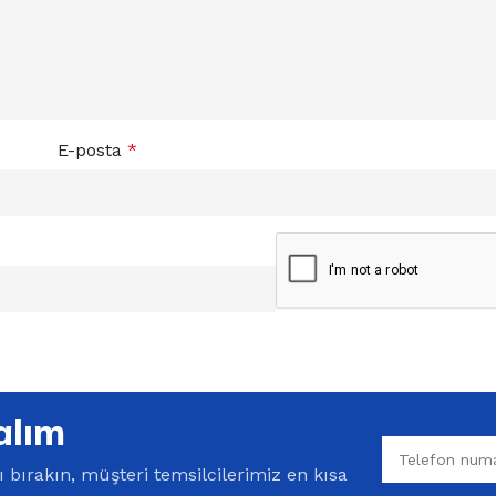
E-posta
*
alım
bırakın, müşteri temsilcilerimiz en kısa