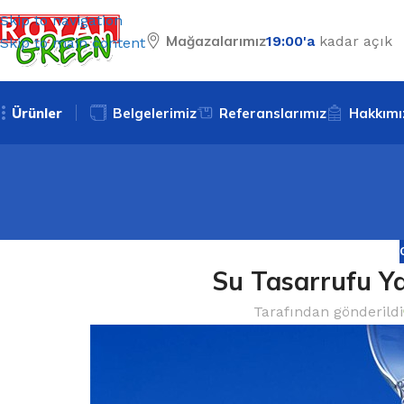
Skip to navigation
Mağazalarımız
19:00'a
kadar açık
Skip to main content
Ürünler
Belgelerimiz
Referanslarımız
Hakkımı
Su Tasarrufu Yap
Tarafından gönderildi