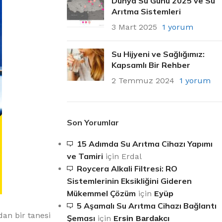
Dünya Su Günü 2025 ve Su
Arıtma Sistemleri
3 Mart 2025
1 yorum
Su Hijyeni ve Sağlığımız:
Kapsamlı Bir Rehber
2 Temmuz 2024
1 yorum
Son Yorumlar
15 Adımda Su Arıtma Cihazı Yapımı
ve Tamiri
için
Erdal
Roycera Alkali Filtresi: RO
Sistemlerinin Eksikliğini Gideren
Mükemmel Çözüm
için
Eyüp
5 Aşamalı Su Arıtma Cihazı Bağlantı
an bir tanesi
Şeması
için
Ersin Bardakcı