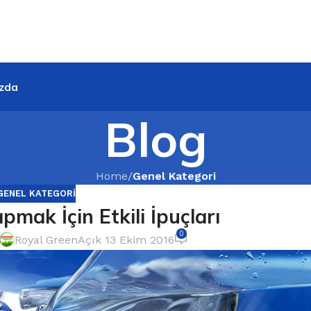
zda
Blog
Home
/
Genel Kategori
GENEL KATEGORI
mak İçin Etkili İpuçları
0
Royal Green
Açık 13 Ekim 2016