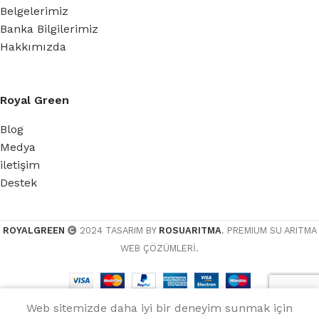
Belgelerimiz
Banka Bilgilerimiz
Hakkımızda
Royal Green
Blog
Medya
iletişim
Destek
ROYALGREEN
2024 TASARIM BY
ROSUARITMA
. PREMIUM SU ARITMA
WEB ÇÖZÜMLERİ.
Web sitemizde daha iyi bir deneyim sunmak için
Menü
WhatsApp
Ara
Sepet