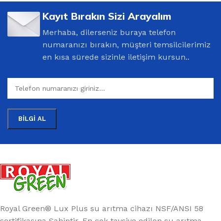
Kayıt Bırakın Sizi Arayalım
Merhaba, dilerseniz buraya telefon
numaranızı bırakın, müşteri temsilcilerimiz
en kısa sürede sizinle iletişim kursun..
Royal Green® Lux Plus su arıtma cihazı NSF/ANSI 58
sertifikasına Sahiptir. En çok tavsiye edilen su arıtma