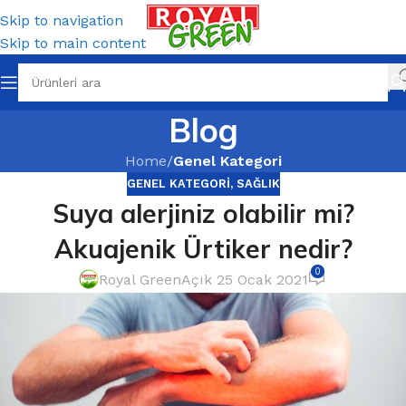
Skip to navigation
Skip to main content
Blog
Home
/
Genel Kategori
GENEL KATEGORI
,
SAĞLIK
Suya alerjiniz olabilir mi?
Akuajenik Ürtiker nedir?
0
Royal Green
Açık 25 Ocak 2021