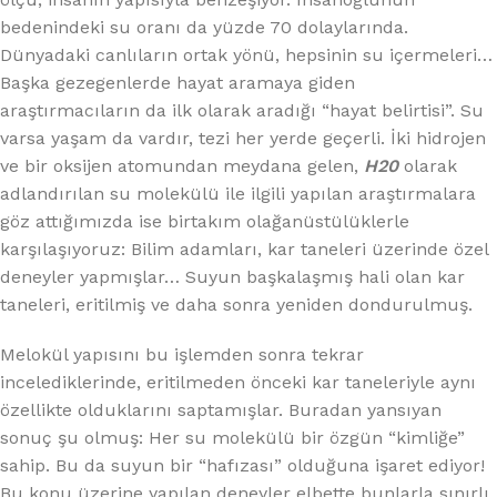
bedenindeki su oranı da yüzde 70 dolaylarında.
Dünyadaki canlıların ortak yönü, hepsinin su içermeleri…
Başka gezegenlerde hayat aramaya giden
araştırmacıların da ilk olarak aradığı “hayat belirtisi”. Su
varsa yaşam da vardır, tezi her yerde geçerli. İki hidrojen
ve bir oksijen atomundan meydana gelen,
H20
olarak
adlandırılan su molekülü ile ilgili yapılan araştırmalara
göz attığımızda ise birtakım olağanüstülüklerle
karşılaşıyoruz: Bilim adamları, kar taneleri üzerinde özel
deneyler yapmışlar… Suyun başkalaşmış hali olan kar
taneleri, eritilmiş ve daha sonra yeniden dondurulmuş.
Melokül yapısını bu işlemden sonra tekrar
incelediklerinde, eritilmeden önceki kar taneleriyle aynı
özellikte olduklarını saptamışlar. Buradan yansıyan
sonuç şu olmuş: Her su molekülü bir özgün “kimliğe”
sahip. Bu da suyun bir “hafızası” olduğuna işaret ediyor!
Bu konu üzerine yapılan deneyler elbette bunlarla sınırlı