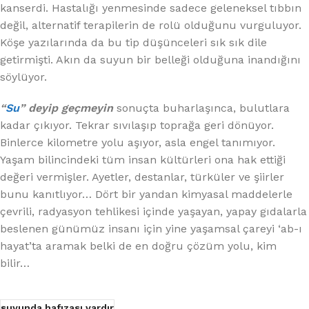
kanserdi. Hastalığı yenmesinde sadece geleneksel tıbbın
değil, alternatif terapilerin de rolü olduğunu vurguluyor.
Köşe yazılarında da bu tip düşünceleri sık sık dile
getirmişti. Akın da suyun bir belleği olduğuna inandığını
söylüyor.
“
Su
” deyip geçmeyin
sonuçta buharlaşınca, bulutlara
kadar çıkıyor. Tekrar sıvılaşıp toprağa geri dönüyor.
Binlerce kilometre yolu aşıyor, asla engel tanımıyor.
Yaşam bilincindeki tüm insan kültürleri ona hak ettiği
değeri vermişler. Ayetler, destanlar, türküler ve şiirler
bunu kanıtlıyor… Dört bir yandan kimyasal maddelerle
çevrili, radyasyon tehlikesi içinde yaşayan, yapay gıdalarla
beslenen günümüz insanı için yine yaşamsal çareyi ‘ab-ı
hayat’ta aramak belki de en doğru çözüm yolu, kim
bilir…
suyunda hafızası vardır