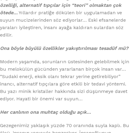
özelliği, alternatif tıpçılar için “teori” olmaktan çok
ötede…
Yıllardır pratiğe dökülen bir uygulamadan ve
suyun mucizelerinden söz ediyorlar… Eski efsanelerde
yaraları iyileştiren, insanı ayağa kaldıran sulardan söz
edilir.
Ona böyle büyülü özellikler yakıştırılması tesadüf mü?
Modern yaşamda, sorunların üstesinden gelebilmek için
bu melokülün gücünden yararlanan birçok insan var…
“Sudaki enerji, eksik olanı tekrar yerine getirebiliyor”
inancı, alternatif tıpçılara göre etkili bir tedavi yöntemi.
Bu yazı minik kristaller hakkında sizi düşünmeye davet
ediyor. Hayati bir önemi var suyun…
Her canlının ona muhtaç olduğu açık…
Gezegenimiz yaklaşık yüzde 70 oranında suyla kaplı. Bu
ölçü, insanın yapısıyla benzeşiyor. İnsanoğlunun