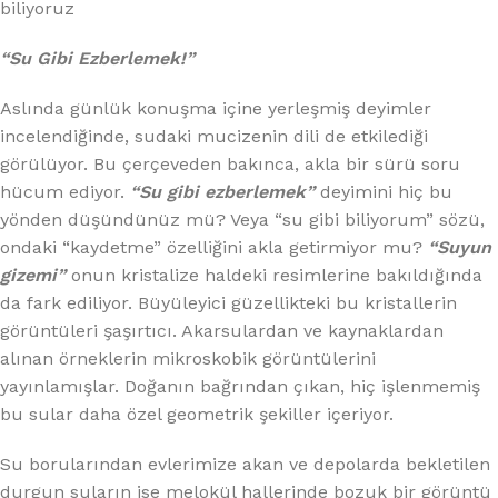
biliyoruz
“Su Gibi Ezberlemek!”
Aslında günlük konuşma içine yerleşmiş deyimler
incelendiğinde, sudaki mucizenin dili de etkilediği
görülüyor. Bu çerçeveden bakınca, akla bir sürü soru
hücum ediyor.
“Su gibi ezberlemek”
deyimini hiç bu
yönden düşündünüz mü? Veya “su gibi biliyorum” sözü,
ondaki “kaydetme” özelliğini akla getirmiyor mu?
“Suyun
gizemi”
onun kristalize haldeki resimlerine bakıldığında
da fark ediliyor. Büyüleyici güzellikteki bu kristallerin
görüntüleri şaşırtıcı. Akarsulardan ve kaynaklardan
alınan örneklerin mikroskobik görüntülerini
yayınlamışlar. Doğanın bağrından çıkan, hiç işlenmemiş
bu sular daha özel geometrik şekiller içeriyor.
Su borularından evlerimize akan ve depolarda bekletilen
durgun suların ise melokül hallerinde bozuk bir görüntü