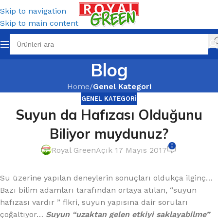
Skip to navigation
Skip to main content
Blog
Home
/
Genel Kategori
GENEL KATEGORI
Suyun da Hafızası Olduğunu
Biliyor muydunuz?
0
Royal Green
Açık 17 Mayıs 2017
Su üzerine yapılan deneylerin sonuçları oldukça ilginç…
Bazı bilim adamları tarafından ortaya atılan, “suyun
hafızası vardır ” fikri, suyun yapısına dair soruları
çoğaltıyor…
Suyun “uzaktan gelen etkiyi saklayabilme”