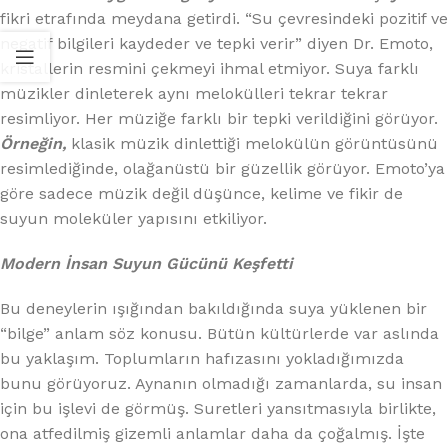
fikri etrafında meydana getirdi. “Su çevresindeki pozitif ve
negatif bilgileri kaydeder ve tepki verir” diyen Dr. Emoto,
kristallerin resmini çekmeyi ihmal etmiyor. Suya farklı
müzikler dinleterek aynı melokülleri tekrar tekrar
resimliyor. Her müziğe farklı bir tepki verildiğini görüyor.
Örneğin,
klasik müzik dinlettiği melokülün görüntüsünü
resimlediğinde, olağanüstü bir güzellik görüyor. Emoto’ya
göre sadece müzik değil düşünce, kelime ve fikir de
suyun moleküler yapısını etkiliyor.
Modern İnsan Suyun Gücünü Keşfetti
Bu deneylerin ışığından bakıldığında suya yüklenen bir
“bilge” anlam söz konusu. Bütün kültürlerde var aslında
bu yaklaşım. Toplumların hafızasını yokladığımızda
bunu görüyoruz. Aynanın olmadığı zamanlarda, su insan
için bu işlevi de görmüş. Suretleri yansıtmasıyla birlikte,
ona atfedilmiş gizemli anlamlar daha da çoğalmış. İşte