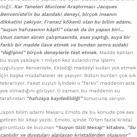
değil.
Kar Taneleri Mucizesi Araştırmacı Jacques
Benveniste’in bu alandaki deneyi, birçok insanın
dikkatini çekiyor. Fransız kökenli olan bu bilim adamı,
“suyun hafızasının kâşifi” olarak da ün yapan biri…
Uzun zaman süren çalışmasında, esas yaptığı, suya bir
farklı bir madde ilave etmek ve bundan sonra sudaki
“değişimi” birçok deneylerle test etmek.
Madde katılan
bu suya yaklaşık 1 milyon kez sulandırma işlemi
uyguluyor Benveniste. Eklediği maddeyi sudan yok etmek
için başka müdahaleler de yapıyor. Bütün bunları çok sık
tekrarlıyor. Fakat suyun içindeki o “farklı” maddenin asla
yok olmadığını görüyor. O zaman, bu maddenin su
tarafından
“hafızaya kaydedildiği”
sonucuna varıyor.
Japon bilim adamı Masaru Emoto da bu konuda çok ses
getiren bir kitap yazdı. Emoto, içinde 70’ten fazla kristal
görüntüsü de bulunan
“Suyun Gizli Mesajı” kitabını
,
“Su
canlıdır ve duyguları algılayan kristallerden oluşuyor”