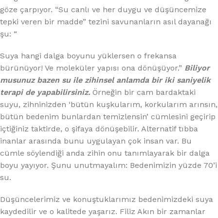
göze çarpıyor. “Su canlı ve her duygu ve düşüncemize
tepki veren bir madde” tezini savunanların asıl dayanağı
şu: “
Suya hangi dalga boyunu yüklersen o frekansa
bürünüyor! Ve moleküler yapısı ona dönüşüyor.”
Biliyor
musunuz bazen su ile zihinsel anlamda bir iki saniyelik
terapi de yapabilirsiniz.
Örneğin bir cam bardaktaki
suyu, zihninizden ‘bütün kuşkularım, korkularım arınsın,
bütün bedenim bunlardan temizlensin’ cümlesini geçirip
içtiğiniz taktirde, o şifaya dönüşebilir. Alternatif tıbba
inanlar arasında bunu uygulayan çok insan var. Bu
cümle söylendiği anda zihin onu tanımlayarak bir dalga
boyu yayıyor. Şunu unutmayalım: Bedenimizin yüzde 70’i
su.
Düşüncelerimiz ve konuştuklarımız bedenimizdeki suya
kaydedilir ve o kalitede yaşarız. Filiz Akın bir zamanlar