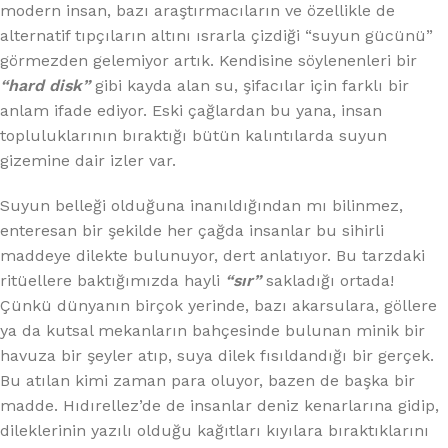
modern insan, bazı araştırmacıların ve özellikle de
alternatif tıpçıların altını ısrarla çizdiği “suyun gücünü”
görmezden gelemiyor artık. Kendisine söylenenleri bir
“hard disk”
gibi kayda alan su, şifacılar için farklı bir
anlam ifade ediyor. Eski çağlardan bu yana, insan
topluluklarının bıraktığı bütün kalıntılarda suyun
gizemine dair izler var.
Suyun belleği olduğuna inanıldığından mı bilinmez,
enteresan bir şekilde her çağda insanlar bu sihirli
maddeye dilekte bulunuyor, dert anlatıyor. Bu tarzdaki
ritüellere baktığımızda hayli
“sır”
sakladığı ortada!
Çünkü dünyanın birçok yerinde, bazı akarsulara, göllere
ya da kutsal mekanların bahçesinde bulunan minik bir
havuza bir şeyler atıp, suya dilek fısıldandığı bir gerçek.
Bu atılan kimi zaman para oluyor, bazen de başka bir
madde. Hıdırellez’de de insanlar deniz kenarlarına gidip,
dileklerinin yazılı olduğu kağıtları kıyılara bıraktıklarını