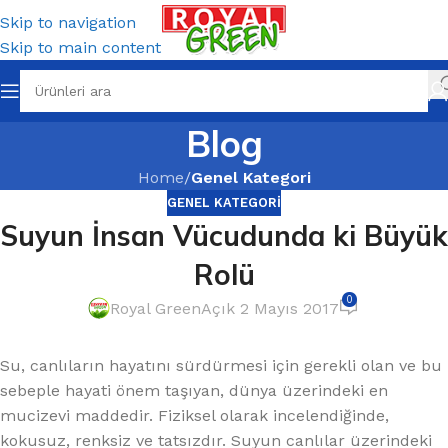
Skip to navigation
Skip to main content
Blog
Home
/
Genel Kategori
GENEL KATEGORI
Suyun İnsan Vücudunda ki Büyük
Rolü
0
Royal Green
Açık 2 Mayıs 2017
Su, canlıların hayatını sürdürmesi için gerekli olan ve bu
sebeple hayati önem taşıyan, dünya üzerindeki en
mucizevi maddedir. Fiziksel olarak incelendiğinde,
kokusuz, renksiz ve tatsızdır. Suyun canlılar üzerindeki