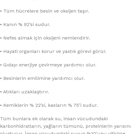
• Tüm hücrelere besin ve oksijen taşır.
• Kanın % 92’si sudur.
• Nefes almak için oksijeni nemlendirir.
• Hayati organları korur ve yastık görevi görür.
• Gıdayı enerjiye çevirmeye yardımcı olur.
• Besinlerin emilimine yardımcı olur.
• Atıkları uzaklaştırır.
• Kemiklerin % 22’si, kasların % 75’i sudur.
Tüm bunlara ek olarak su, insan vücudundaki
karbonhidratların, yağların tümünü, proteinlerin yarısını
oluşturur. İnsan vücudundaki suyun %10'unu yitirirse,