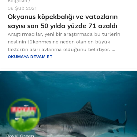
Belgesel
06 Şub 2021
Okyanus köpekbalığı ve vatozların
sayısı son 50 yılda yüzde 71 azaldı
Araştırmacılar, yeni bir araştırmada bu türlerin
neslinin tükenmesine neden olan en büyük
faktörün aşırı avlanma olduğunu belirtiyor. ...
OKUMAYA DEVAM ET
Royal Green