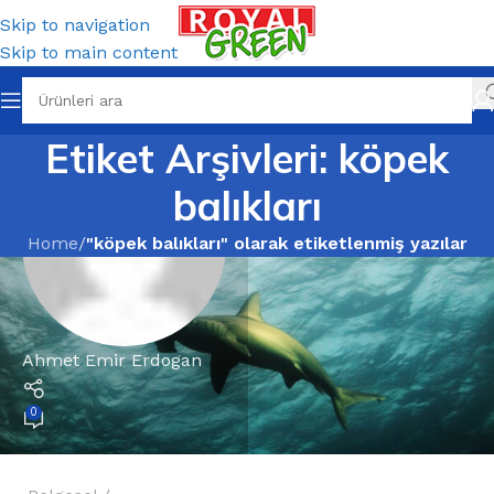
Skip to navigation
Skip to main content
Etiket Arşivleri: köpek
balıkları
Home
/
"köpek balıkları" olarak etiketlenmiş yazılar
Ahmet Emir Erdogan
0