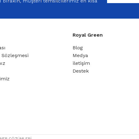
bırakın, müşteri temsilcilerimiz en kısa
Royal Green
ası
Blog
ş Sözleşmesi
Medya
mız
iletişim
Destek
rimiz
 WEB ÇÖZÜMLERİ.