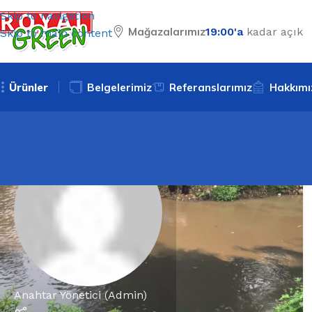
Skip to navigation
Mağazalarımız
19:00'a
kadar açık
Skip to main content
Ürünler
Belgelerimiz
Referanslarımız
Hakkımı
Anahtar Yönetici (Admin)