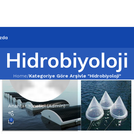
zda
Hidrobiyoloji
Home
/
Kategoriye Göre Arşivle "Hidrobiyoloji"
Anahtar Yönetici (Admin)
0