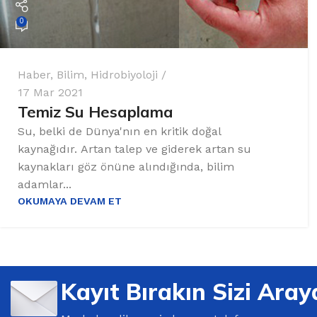
0
Haber
,
Bilim
,
Hidrobiyoloji
17 Mar 2021
Temiz Su Hesaplama
Su, belki de Dünya'nın en kritik doğal
kaynağıdır. Artan talep ve giderek artan su
kaynakları göz önüne alındığında, bilim
adamlar...
OKUMAYA DEVAM ET
Kayıt Bırakın Sizi Aray