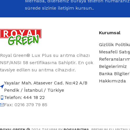
Merhaba, dilerseniz buraya telefon numaranızı 
sürede sizinle iletişim kursun..
Kurumsal
Gizlilik Politik
Mesafeli Satı
Royal Green® Lux Plus su arıtma cihazı
Referansları
NSF/ANSI 58 sertifikasına Sahiptir. En çok
Belgelerimiz
tavsiye edilen su arıtma cihazıdır.
Banka Bilgile
Hakkımızda
Yayalar Mah. Atasever Cad. No:42 A/B
Pendik / İstanbul / Türkiye
Telefon: 444 18 22
Fax: 0216 379 79 85
ROYALGREEN
2024 TASARIM BY
ROSUARITMA
. PREMIUM SU ARITMA