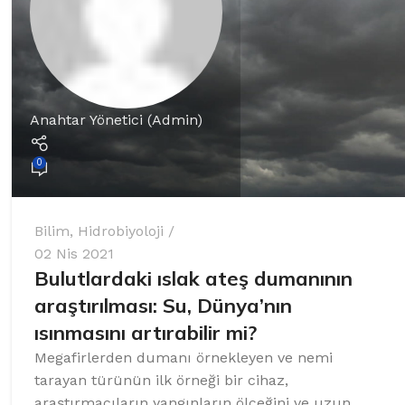
%10 INDIRIM
Anahtar Yönetici (Admin)
0
Picasso Su Arıtma
Bilim
,
Hidrobiyoloji
Evtipi su arıtma cihazları
02 Nis 2021
Bulutlardaki ıslak ateş dumanının
Satınal
araştırılması: Su, Dünya’nın
ısınmasını artırabilir mi?
Megafirlerden dumanı örnekleyen ve nemi
tarayan türünün ilk örneği bir cihaz,
araştırmacıların yangınların ölçeğini ve uzun