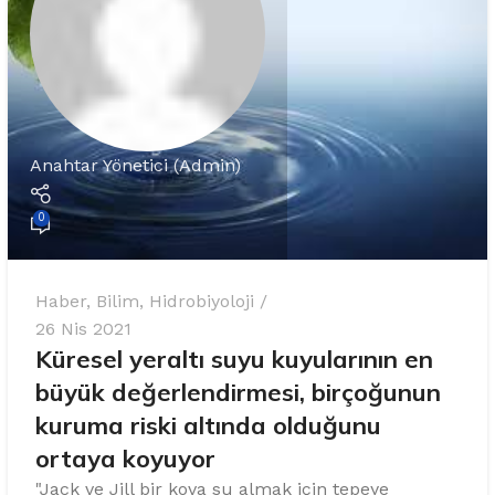
%10 INDIRIM
Anahtar Yönetici (Admin)
0
Softlime Serisi
Evtipi su arıtma cihazları
Haber
,
Bilim
,
Hidrobiyoloji
26 Nis 2021
Satınal
Küresel yeraltı suyu kuyularının en
büyük değerlendirmesi, birçoğunun
kuruma riski altında olduğunu
ortaya koyuyor
"Jack ve Jill bir kova su almak için tepeye