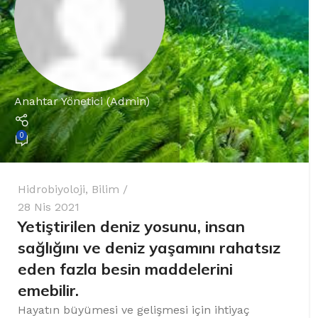
%10 INDIRIM
Anahtar Yönetici (Admin)
0
Lux Plus Serisi
Ev tipi su arıtma cihazları
Hidrobiyoloji
,
Bilim
28 Nis 2021
Satınal
Yetiştirilen deniz yosunu, insan
sağlığını ve deniz yaşamını rahatsız
eden fazla besin maddelerini
emebilir.
Hayatın büyümesi ve gelişmesi için ihtiyaç