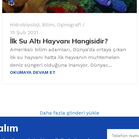
0
Hidrobiyoloji
,
Bilim
,
Oşinografi
15 Şub 2021
İlk Su Altı Hayvanı Hangisidir?
Amerikalı bilim adamları, Dünya'da ortaya çıkan
ilk su hayvanı hatta ilk hayvanın muhtemelen
deniz süngeri olduğuna inanıyor. Dünyac...
OKUMAYA DEVAM ET
Daha fazla gönderi yükle
alım