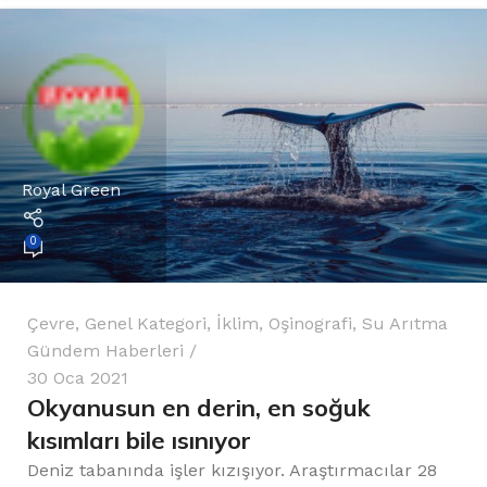
Royal Green
0
Çevre
,
Genel Kategori
,
İklim
,
Oşinografi
,
Su Arıtma
Gündem Haberleri
30 Oca 2021
Okyanusun en derin, en soğuk
kısımları bile ısınıyor
Deniz tabanında işler kızışıyor. Araştırmacılar 28