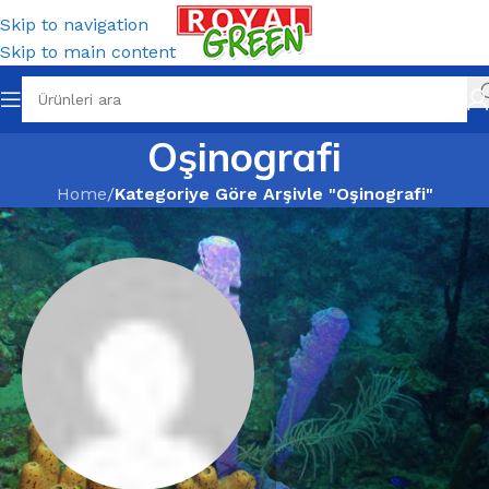
Skip to navigation
Skip to main content
Oşinografi
Home
/
Kategoriye Göre Arşivle "Oşinografi"