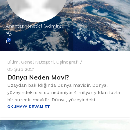
Anahtar Yönetici (Admin)
0
Bilim
,
Genel Kategori
,
Oşinografi
05 Şub 2021
Dünya Neden Mavi?
Uzaydan bakıldığında Dünya mavidir. Dünya,
yüzeyindeki sıvı su nedeniyle 4 milyar yıldan fazla
bir süredir mavidir. Dünya, yüzeyindeki ...
OKUMAYA DEVAM ET