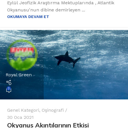
Eylül Jeofizik Araştırma Mektuplarında , Atlantik
Okyanusu'nun dibine demirleyen ...
OKUMAYA DEVAM ET
Royal Green
0
Genel Kategori
,
Oşinografi
30 Oca 2021
Okyanus Akıntılarının Etkisi