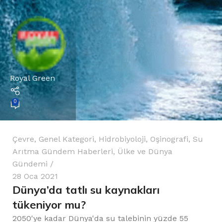
Royal Green
0
Çevre
,
Genel Kategori
,
Hidrobiyoloji
,
Oşinografi
,
Su
Arıtma Gündem Haberleri
,
Ülke ve Dünya
Gündemi
28 Oca 2021
Dünya’da tatlı su kaynakları
tükeniyor mu?
2050'ye kadar Dünya'da su talebinin yüzde 55