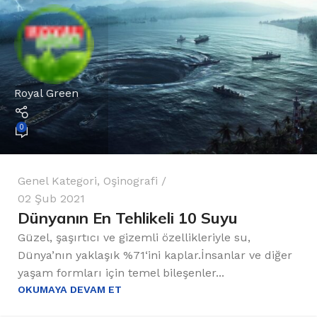
Royal Green
0
Genel Kategori
,
Oşinografi
02 Şub 2021
Dünyanın En Tehlikeli 10 Suyu
Güzel, şaşırtıcı ve gizemli özellikleriyle su,
Dünya’nın yaklaşık %71‘ini kaplar.İnsanlar ve diğer
yaşam formları için temel bileşenler...
OKUMAYA DEVAM ET