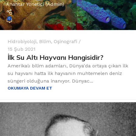
Anahtar Yönetici (Admin)
0
Hidrobiyoloji
,
Bilim
,
Oşinografi
15 Şub 2021
İlk Su Altı Hayvanı Hangisidir?
Amerikalı bilim adamları, Dünya'da ortaya çıkan ilk
su hayvanı hatta ilk hayvanın muhtemelen deniz
süngeri olduğuna inanıyor. Dünyac...
OKUMAYA DEVAM ET