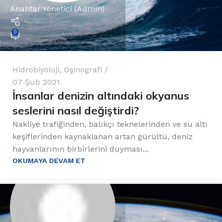
Anahtar Yönetici (Admin)
0
Hidrobiyoloji
,
Oşinografi
07 Şub 2021
İnsanlar denizin altındaki okyanus
seslerini nasıl değiştirdi?
Nakliye trafiğinden, balıkçı teknelerinden ve su altı
keşiflerinden kaynaklanan artan gürültü, deniz
hayvanlarının birbirlerini duyması...
OKUMAYA DEVAM ET