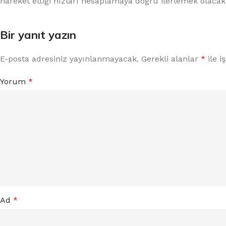
hareket ettiği hızları hesaplamaya doğru ilerlemek olacakt
Bir yanıt yazın
E-posta adresiniz yayınlanmayacak.
Gerekli alanlar
*
ile i
Yorum
*
Ad
*