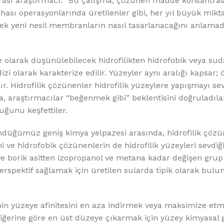
onrası araştırmacı. “Bu çalışma, çözünen madde konsantr
ahası operasyonlarında üretilenler gibi, her yıl büyük mik
cek yeni nesil membranların nasıl tasarlanacağını anlama
 olarak düşünülebilecek hidrofilikten hidrofobik veya su
i olarak karakterize edilir. Yüzeyler aynı aralığı kapsar; 
lır. Hidrofilik çözünenler hidrofilik yüzeylere yapışmayı se
a, araştırmacılar “beğenmek gibi” beklentisini doğruladıla
uğunu keşfettiler.
düğümüz geniş kimya yelpazesi arasında, hidrofilik çöz
 ve hidrofobik çözünenlerin de hidrofilik yüzeyleri sevdiğ
ve borik asitten izopropanol ve metana kadar değişen grup
perspektif sağlamak için üretilen sularda tipik olarak bul
in yüzeye afinitesini en aza indirmek veya maksimize et
diğerine göre en üst düzeye çıkarmak için yüzey kimyasal 