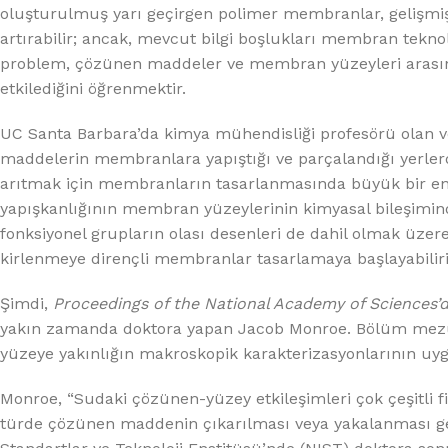
%10 INDIRIM
oluşturulmuş yarı geçirgen polimer membranlar, gelişmiş bi
artırabilir; ancak, mevcut bilgi boşlukları membran tekno
problem, çözünen maddeler ve membran yüzeyleri arasınd
etkilediğini öğrenmektir.
UC Santa Barbara’da kimya mühendisliği profesörü olan v
maddelerin membranlara yapıştığı ve parçalandığı yerle
arıtmak için membranların tasarlanmasında büyük bir e
yapışkanlığının membran yüzeylerinin kimyasal bileşimind
Lux Plus Serisi
fonksiyonel grupların olası desenleri de dahil olmak üzer
kirlenmeye dirençli membranlar tasarlamaya başlayabiliriz.
Ev tipi su arıtma cihazları
Şimdi,
Proceedings of the National Academy of Sciences’
Satınal
yakın zamanda doktora yapan Jacob Monroe. Bölüm mezun
yüzeye yakınlığın makroskopik karakterizasyonlarının uy
Monroe, “Sudaki çözünen-yüzey etkileşimleri çok çeşitli fiz
türde çözünen maddenin çıkarılması veya yakalanması ger