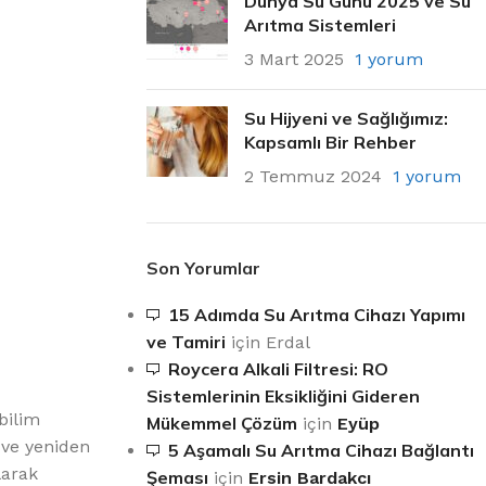
Dünya Su Günü 2025 ve Su
Arıtma Sistemleri
3 Mart 2025
1 yorum
Su Hijyeni ve Sağlığımız:
Kapsamlı Bir Rehber
2 Temmuz 2024
1 yorum
Son Yorumlar
15 Adımda Su Arıtma Cihazı Yapımı
ve Tamiri
için
Erdal
Roycera Alkali Filtresi: RO
Sistemlerinin Eksikliğini Gideren
bilim
Mükemmel Çözüm
için
Eyüp
 ve yeniden
5 Aşamalı Su Arıtma Cihazı Bağlantı
larak
Şeması
için
Ersin Bardakcı