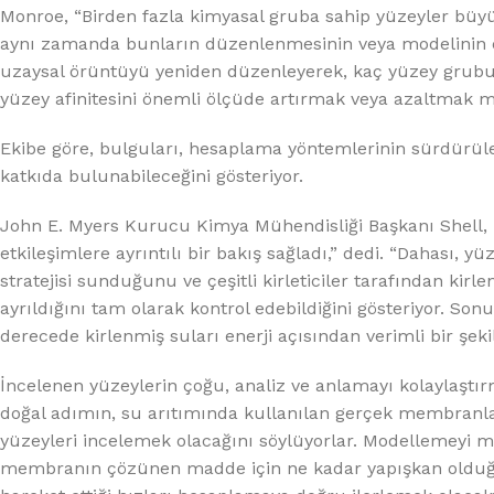
Monroe, “Birden fazla kimyasal gruba sahip yüzeyler büyük 
aynı zamanda bunların düzenlenmesinin veya modelinin çöz
uzaysal örüntüyü yeniden düzenleyerek, kaç yüzey grub
yüzey afinitesini önemli ölçüde artırmak veya azaltmak 
Ekibe göre, bulguları, hesaplama yöntemlerinin sürdürüleb
katkıda bulunabileceğini gösteriyor.
John E. Myers Kurucu Kimya Mühendisliği Başkanı Shell, 
etkileşimlere ayrıntılı bir bakış sağladı,” dedi. “Dahas
stratejisi sunduğunu ve çeşitli kirleticiler tarafından ki
ayrıldığını tam olarak kontrol edebildiğini gösteriyor. So
derecede kirlenmiş suları enerji açısından verimli bir şeki
İncelenen yüzeylerin çoğu, analiz ve anlamayı kolaylaştırm
doğal adımın, su arıtımında kullanılan gerçek membranla
yüzeyleri incelemek olacağını söylüyorlar. Modellemeyi m
membranın çözünen madde için ne kadar yapışkan oldu