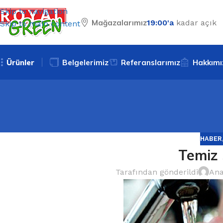
Skip to navigation
Mağazalarımız
19:00'a
kadar açık
Skip to main content
Ürünler
Belgelerimiz
Referanslarımız
Hakkımı
HABER
Temiz
Tarafından gönderildi
Ana