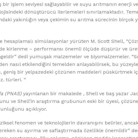
%10 INDIRIM
r işlem seviyesi sağlayabilir ve suyu arıtmanın enerji ver
lojisindeki dönüştürücü ilerlemeleri sınırlamaktadır. Teme
aki yakınlığın veya çekimin su arıtma sürecinin birçok 
e hesaplamalı simülasyonlar yürüten M. Scott Shell, “Çö
rde kirlenme – performansı önemli ölçüde düşürür ve üre
ngeldir” dedi yumuşak malzemeler ve biyomalzemeler. “S
en nasıl etkilendiğini temelden anlayabilirsek, bu yüzeyl
Softlime Serisi
e, geniş bir yelpazedeki çözünen maddeleri püskürtmek içi
 türleri. “
Evtipi su arıtma cihazları
da (PNAS)
yayınlanan bir makalede
,
Shell ve baş yazar Ja
Satınal
u ve Shell’in araştırma grubunun eski bir üyesi, çözü
gunluğunu açıklıyor.
iksel fenomen ve teknolojilerin davranışını belirler, ancak
eken su ayırma ve saflaştırmada özellikle önemlidir” ded