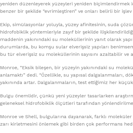
yeniden düzenleyerek yüzeyleri yeniden biçimlendirmek içi
benzer bir şekilde “evrimleştiren” ve onları belirli bir iş
Ekip, simülasyonlar yoluyla, yüzey afinitesinin, suda çö
hidrofobiklik yöntemleriyle zayıf bir şekilde ilişkilendirild
maddenin yakınındaki su moleküllerinin yanıt olarak yapıl
durumlarda, bu komşu sular elverişsiz yapıları benimse
bu tür elverişsiz su moleküllerinin sayısını azaltabilir ve afi
Monroe, “Eksik bileşen, bir yüzeyin yakınındaki su moleküll
anlamaktı” dedi. “Özellikle, su yapısal dalgalanmaları, d
yakınında artar. Dalgalanmaların, test ettiğimiz her küç
Bulgu önemlidir, çünkü yeni yüzeyler tasarlarken araştırm
geleneksel hidrofobiklik ölçütleri tarafından yönlendirilm
Monroe ve Shell, bulgularına dayanarak, farklı moleküler
zarı kirletmesini önlemek gibi birden çok performans hede