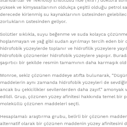
Standartlar ve Teknoloji Enstitüsü’nde (NIST) doktora s
yüksek ve kimyasallarının oldukça çeşitli olduğu petrol s
derecede kirlenmiş su kaynaklarının üstesinden gelebile
zorlukların üstesinden geliyor.
Solütler sıklıkla, suyu beğenme ve suda kolayca çözünme
hoşlanmayan ve yağ gibi sudan ayrılmayı tercih eden bir diz
hidrofobik yüzeylerde toplanır ve hidrofilik yüzeylere yayı
hidrofobik çözünenler hidrofobik yüzeylere yapışır. Burad
şaşırtıcı bir şekilde resmin tamamının daha karmaşık old
Monroe, sekiz çözünen maddeye atıfta bulunarak, “Düşün
maddelerin aynı zamanda hidrofobik yüzeyleri de sevdiğini
ancak bu çekicilikler sevilenlerden daha zayıf.” amonyak 
edildi. Grup, çözünen yüzey afinitesi hakkında temel bir 
moleküllü çözünen maddeleri seçti.
Hesaplamalı araştırma grubu, belirli bir çözünen madden
alternatif olarak bir çözünen maddenin yüzey afinitesini 