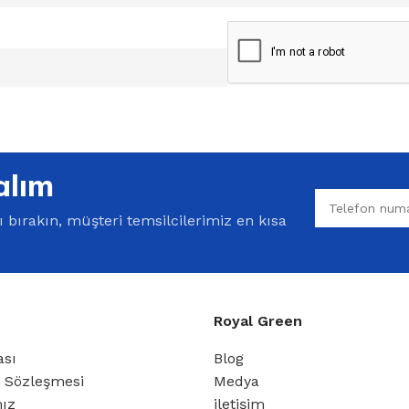
alım
bırakın, müşteri temsilcilerimiz en kısa
Royal Green
ası
Blog
ş Sözleşmesi
Medya
mız
iletişim