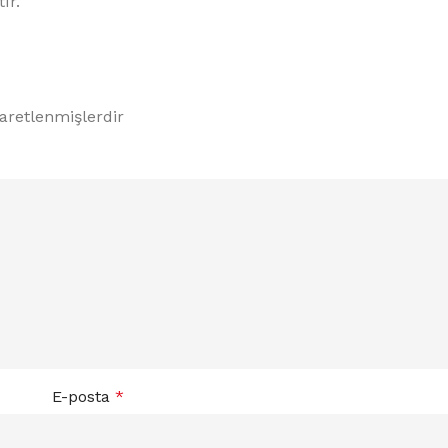
ır.
şaretlenmişlerdir
E-posta
*