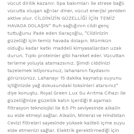
vücut dirilik kazanır. Spa bakımları ile strese bağlı
vücutta oluşan ağrılar diner, vücut enerjisi yeniden
aktive olur. CİLDİNİZİN GÜZELLİĞİ İÇİN TEMİZ
HAVADA DOLAŞIN” Ruh sağlığının cildi genç
tuttuğunu ifade eden Saraçoğlu, ”Cildinizin
güzelliği için temiz havada dolaşın. Mümkün
olduğu kadar katkı maddeli kimyasallardan uzak
durun. Tıpkı proteinler gibi hareket eder. Vücuttan
terleme yoluyla atamazsınız. Şimdi ciddinizi
tazelemek istiyorsunuz, lahananın faydasını
görürsünüz. Lahanayı 15 dakika kaynatıp suyunu
içtiğinizde yağ dokusundaki toksinleri atarsınız”
diye konuştu. Royal Green Lux Su Arıtma Cihazı ile
güzelliğinize güzellik katın içerdiği 8 aşamalı
filtrasyon teknolojisi ile 8.5 Ph seviyesinde alkalin
su elde etmeyi sağlar. Alkalin, Mineral ve Hindistan
Cevizi filtreleri sayesinde yüksek kaliteli içme suyu
elde etmenizi sağlar. Elektrik gerektirmediği için