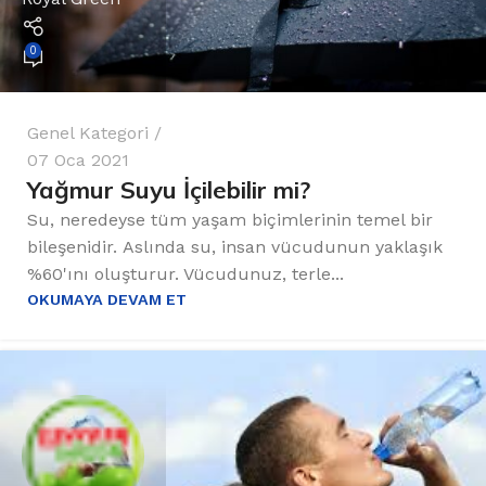
0
Genel Kategori
07 Oca 2021
Yağmur Suyu İçilebilir mi?
Su, neredeyse tüm yaşam biçimlerinin temel bir
bileşenidir. Aslında su, insan vücudunun yaklaşık
%60'ını oluşturur. Vücudunuz, terle...
OKUMAYA DEVAM ET