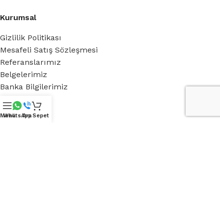
Kurumsal
Gizlilik Politikası
Mesafeli Satış Sözleşmesi
Referanslarımız
Belgelerimiz
Banka Bilgilerimiz
Hakkımızda
Menü
WhatsApp
Ara
Sepet
Royal Green
Blog
Medya
iletişim
Destek