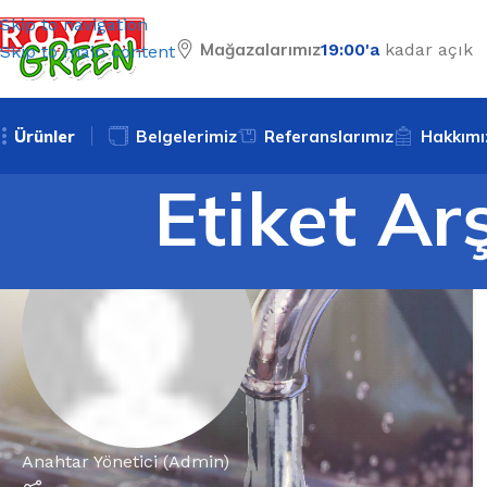
Skip to navigation
Mağazalarımız
19:00'a
kadar açık
Skip to main content
Ürünler
Belgelerimiz
Referanslarımız
Hakkımı
Etiket Ar
Anahtar Yönetici (Admin)