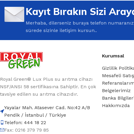
%10 INDIRIM
Kayıt Bırakın Sizi Aray
Merhaba, dilerseniz buraya telefon numaranızı 
sürede sizinle iletişim kursun..
Kurumsal
Lux Plus Serisi
Gizlilik Politik
Mesafeli Satı
Ev tipi su arıtma cihazları
Royal Green® Lux Plus su arıtma cihazı
Referansları
NSF/ANSI 58 sertifikasına Sahiptir. En çok
Belgelerimiz
Satınal
tavsiye edilen su arıtma cihazıdır.
Banka Bilgile
Hakkımızda
Yayalar Mah. Atasever Cad. No:42 A/B
Pendik / İstanbul / Türkiye
Telefon: 444 18 22
Fax: 0216 379 79 85