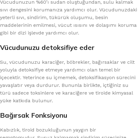
Vücudunuzun %60’ı sudan oluştuğundan, sulu kalmak
sıvı dengesini korumanıza yardımcı olur. Vücudunuzdaki
yeterli sıvı, sindirim, tükürük oluşumu, besin
maddelerinin emilmesi, vücut ısısını ve dolaşımı koruma
gibi bir dizi işlevde yardımcı olur.
Vücudunuzu detoksifiye eder
Su, vücudunuzu karaciğer, böbrekler, bağırsaklar ve cilt
yoluyla detoksifiye etmeye yardımcı olan temel bir
içecektir. Yeterince su içmemek, detoksifikasyon sürecini
yavaşlatır veya durdurur. Bununla birlikte, içtiğiniz su
türü sadece toksinlere ve karaciğere ve tiroide kimyasal
yüke katkıda bulunur.
Bağırsak Fonksiyonu
Kabızlık, tiroid bozukluğunun yaygın bir
semptomudur. Susuz kalmamak sindirim sürecinize