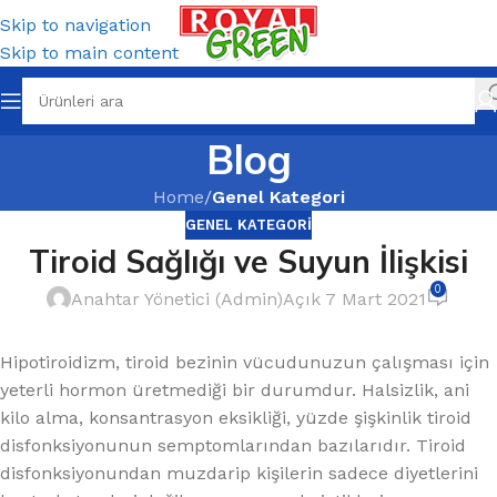
Skip to navigation
Skip to main content
Blog
Home
/
Genel Kategori
GENEL KATEGORI
Tiroid Sağlığı ve Suyun İlişkisi
0
Anahtar Yönetici (Admin)
Açık 7 Mart 2021
Hipotiroidizm, tiroid bezinin vücudunuzun çalışması için
yeterli hormon üretmediği bir durumdur. Halsizlik, ani
kilo alma, konsantrasyon eksikliği, yüzde şişkinlik tiroid
disfonksiyonunun semptomlarından bazılarıdır. Tiroid
disfonksiyonundan muzdarip kişilerin sadece diyetlerini